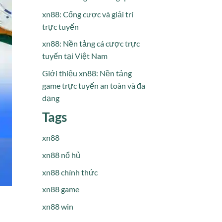
xn88: Cổng cược và giải trí
trực tuyến
xn88: Nền tảng cá cược trực
tuyến tại Việt Nam
Giới thiệu xn88: Nền tảng
game trực tuyến an toàn và đa
dạng
Tags
xn88
xn88 nổ hủ
xn88 chính thức
xn88 game
xn88 win