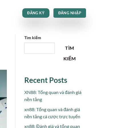
ĐĂNG KÝ
ĐĂNG NHẬP
Tìm kiếm
TÌM
KIẾM
Recent Posts
XN88: Tổng quan và đánh giá
nền tảng
xn88: Tổng quan và đánh giá
nền tảng cá cược trực tuyến
xn88: Đánh giá và tổng quan