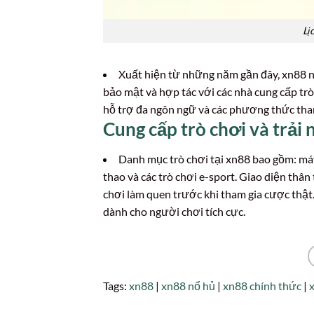
Lị
Xuất hiện từ những năm gần đây, xn88 nh
bảo mật và hợp tác với các nhà cung cấp tr
hỗ trợ đa ngôn ngữ và các phương thức thanh
Cung cấp trò chơi và trải
Danh mục trò chơi tại xn88 bao gồm: máy 
thao và các trò chơi e-sport. Giao diện thâ
chơi làm quen trước khi tham gia cược thậ
dành cho người chơi tích cực.
Tags:
xn88
|
xn88 nổ hủ
|
xn88 chính thức
|