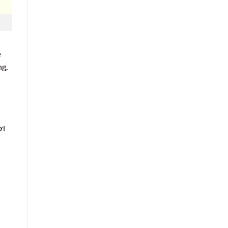
ệ
ng,
ời