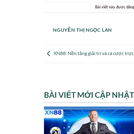
Bài viết này được đăn
NGUYỄN THỊ NGỌC LAN
XN88: Nền tảng giải trí và cá cược trự
BÀI VIẾT MỚI CẬP NHẬT