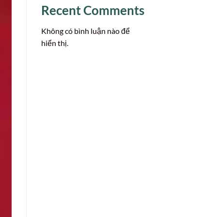
Recent Comments
Không có bình luận nào để
hiển thị.