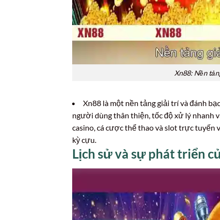
Xn88: Nền tảng
Xn88 là một nền tảng giải trí và đánh b
người dùng thân thiện, tốc độ xử lý nhanh v
casino, cá cược thể thao và slot trực tuyế
kỳ cựu.
Lịch sử và sự phát triển c