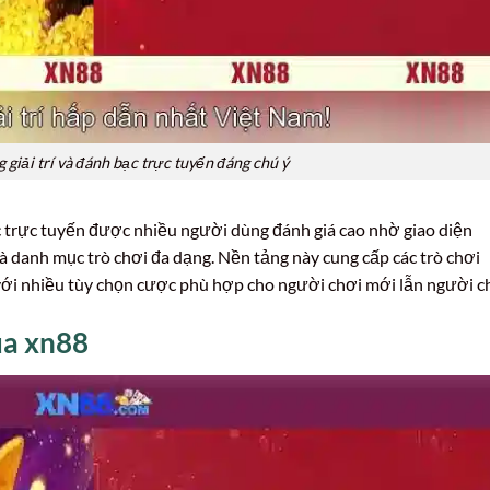
 giải trí và đánh bạc trực tuyến đáng chú ý
ạc trực tuyến được nhiều người dùng đánh giá cao nhờ giao diện
à danh mục trò chơi đa dạng. Nền tảng này cung cấp các trò chơi
n với nhiều tùy chọn cược phù hợp cho người chơi mới lẫn người c
ủa xn88