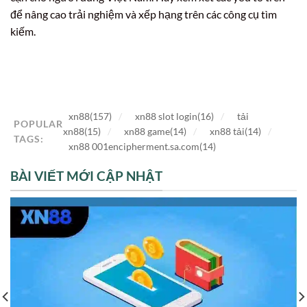
để nâng cao trải nghiệm và xếp hạng trên các công cụ tìm
kiếm.
xn88(157)
xn88 slot login(16)
tải
POPULAR
xn88(15)
xn88 game(14)
xn88 tải(14)
TAGS:
xn88 001encipherment.sa.com(14)
BÀI VIẾT MỚI CẬP NHẬT