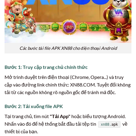
Các bước tải file APK XN88 cho điện thoại Android
Bước 1: Truy cập trang chủ chính thức
Mở trình duyệt trên điện thoại (Chrome, Opera...) và truy
cập vào đường link chính thức: XN88.COM. Tuyệt đối không
tải từ các nguồn không rõ nguồn gốc để tránh mã độc.
Bước 2: Tải xuống file APK
Tại trang chủ, tìm nút
"Tải App"
hoặc biểu tượng Android.
Nhấn vào đó để hệ thống bắt đầu tải tệp tin
về
xn88.
apk
thiết bị của bạn.