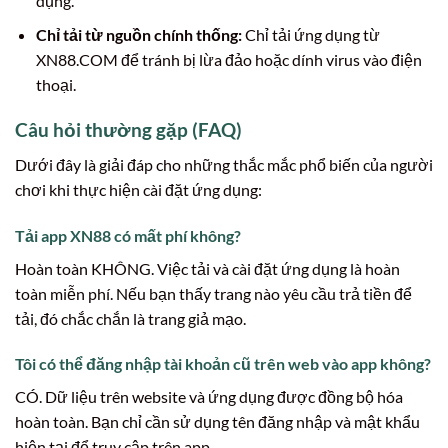
dụng.
Chỉ tải từ nguồn chính thống:
Chỉ tải ứng dụng từ
XN88.COM để tránh bị lừa đảo hoặc dính virus vào điện
thoại.
Câu hỏi thường gặp (FAQ)
Dưới đây là giải đáp cho những thắc mắc phổ biến của người
chơi khi thực hiện cài đặt ứng dụng:
Tải app XN88 có mất phí không?
Hoàn toàn KHÔNG. Việc tải và cài đặt ứng dụng là hoàn
toàn miễn phí. Nếu bạn thấy trang nào yêu cầu trả tiền để
tải, đó chắc chắn là trang giả mạo.
Tôi có thể đăng nhập tài khoản cũ trên web vào app không?
CÓ. Dữ liệu trên website và ứng dụng được đồng bộ hóa
hoàn toàn. Bạn chỉ cần sử dụng tên đăng nhập và mật khẩu
hiện tại để truy cập trên app.