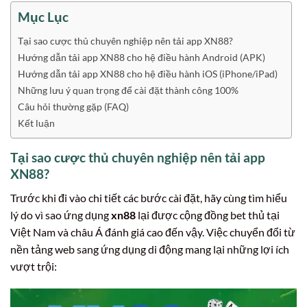
Mục Lục
Tại sao cược thủ chuyên nghiệp nên tải app XN88?
Hướng dẫn tải app XN88 cho hệ điều hành Android (APK)
Hướng dẫn tải app XN88 cho hệ điều hành iOS (iPhone/iPad)
Những lưu ý quan trọng để cài đặt thành công 100%
Câu hỏi thường gặp (FAQ)
Kết luận
Tại sao cược thủ chuyên nghiệp nên tải app
XN88?
Trước khi đi vào chi tiết các bước cài đặt, hãy cùng tìm hiểu
lý do vì sao ứng dụng
xn88
lại được cộng đồng bet thủ tại
Việt Nam và châu Á đánh giá cao đến vậy. Việc chuyển đổi từ
nền tảng web sang ứng dụng di động mang lại những lợi ích
vượt trội: