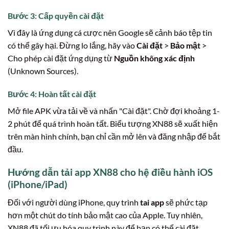
Bước 3: Cấp quyền cài đặt
Vì đây là ứng dụng cá cược nên Google sẽ cảnh báo tệp tin
có thể gây hại. Đừng lo lắng, hãy vào
Cài đặt
>
Bảo mật
>
Cho phép cài đặt ứng dụng từ
Nguồn không xác định
(Unknown Sources).
Bước 4: Hoàn tất cài đặt
Mở file APK vừa tải về và nhấn "Cài đặt". Chờ đợi khoảng 1-
2 phút để quá trình hoàn tất. Biểu tượng XN88 sẽ xuất hiện
trên màn hình chính, bạn chỉ cần mở lên và đăng nhập để bắt
đầu.
Hướng dẫn tải app XN88 cho hệ điều hành iOS
(iPhone/iPad)
Đối với người dùng iPhone, quy trình
tai app
sẽ phức tạp
hơn một chút do tính bảo mật cao của Apple. Tuy nhiên,
XN88 đã tối ưu hóa quy trình này để bạn có thể cài đặt