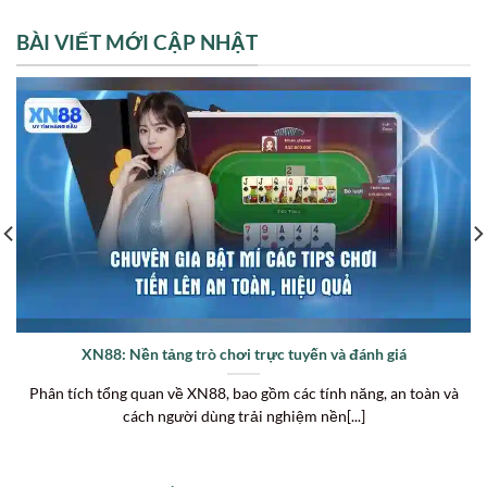
BÀI VIẾT MỚI CẬP NHẬT
XN88: Nền tảng trò chơi trực tuyến và đánh giá
Phân tích tổng quan về XN88, bao gồm các tính năng, an toàn và
cách người dùng trải nghiệm nền[...]