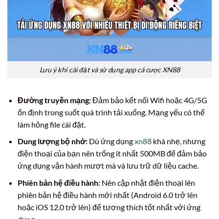
Lưu ý khi cài đặt và sử dụng app cá cược XN88
Đường truyền mạng:
Đảm bảo kết nối Wifi hoặc 4G/5G
ổn định trong suốt quá trình tải xuống. Mạng yếu có thể
làm hỏng file cài đặt.
Dung lượng bộ nhớ:
Dù ứng dụng
xn88
khá nhẹ, nhưng
điện thoại của bạn nên trống ít nhất 500MB để đảm bảo
ứng dụng vận hành mượt mà và lưu trữ dữ liệu cache.
Phiên bản hệ điều hành:
Nên cập nhật điện thoại lên
phiên bản hệ điều hành mới nhất (Android 6.0 trở lên
hoặc iOS 12.0 trở lên) để tương thích tốt nhất với ứng