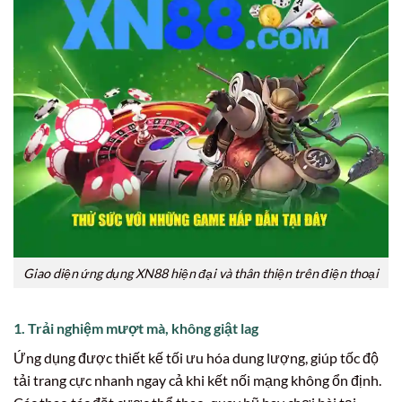
Giao diện ứng dụng XN88 hiện đại và thân thiện trên điện thoại
1. Trải nghiệm mượt mà, không giật lag
Ứng dụng được thiết kế tối ưu hóa dung lượng, giúp tốc độ
tải trang cực nhanh ngay cả khi kết nối mạng không ổn định.