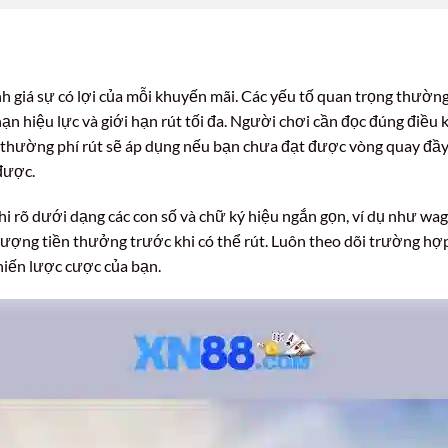
nh giá sự có lợi của mỗi khuyến mãi. Các yếu tố quan trọng thườ
 hạn hiệu lực và giới hạn rút tối đa. Người chơi cần đọc đúng điều
thường phí rút sẽ áp dụng nếu bạn chưa đạt được vòng quay đầy 
 được.
 rõ dưới dạng các con số và chữ ký hiệu ngắn gọn, ví dụ như wag
lượng tiền thưởng trước khi có thể rút. Luôn theo dõi trường hợ
hiến lược cược của bạn.