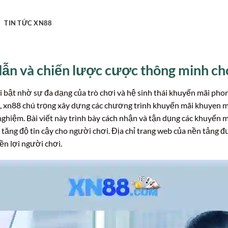
TIN TỨC XN88
ẫn và chiến lược cược thông minh ch
i bật nhờ sự đa dạng của trò chơi và hệ sinh thái khuyến mãi pho
số, xn88 chú trọng xây dựng các chương trình khuyến mãi khuyen 
nghiệm. Bài viết này trình bày cách nhận và tận dụng các khuyến 
tăng độ tin cậy cho người chơi. Địa chỉ trang web của nền tảng đ
 lợi người chơi.