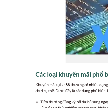
Các loại khuyến mãi phổ b
Khuyến mãi tại xn88 thường có nhiều dạng, 
chơi cụ thể. Dưới đây là các dạng phổ biến, 
Tiền thưởng đăng ký: số dư bổ sung ngay
lũy vốn và thử nghiệm các trò chơi khác 