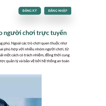
ĐĂNG KÝ
ĐĂNG NHẬP
o người chơi trực tuyến
ng phú. Ngoài các trò chơi quen thuộc như
mai phù hợp với nhiều nhóm người chơi, từ
mãi một cách có trách nhiệm, đồng thời cung
ược quản lý và bảo vệ bởi hệ thống an toàn