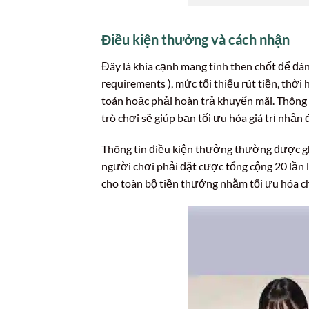
Điều kiện thưởng và cách nhận
Đây là khía cạnh mang tính then chốt để đá
requirements ), mức tối thiểu rút tiền, thời
toán hoặc phải hoàn trả khuyến mãi. Thông 
trò chơi sẽ giúp bạn tối ưu hóa giá trị nhận
Thông tin điều kiện thưởng thường được ghi
người chơi phải đặt cược tổng cộng 20 lần 
cho toàn bộ tiền thưởng nhằm tối ưu hóa c