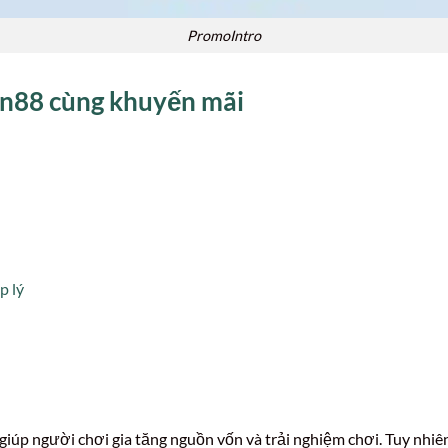
PromoIntro
xn88 cùng khuyến mãi
p lý
iúp người chơi gia tăng nguồn vốn và trải nghiệm chơi. Tuy nhiê