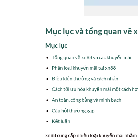
Mục lục và tổng quan về 
Mục lục
Tổng quan về xn88 và các khuyến mãi
Phân loại khuyến mãi tại xn88
Điều kiện thưởng và cách nhận
Cách tối ưu hóa khuyến mãi một cách hợ
An toàn, công bằng và minh bạch
Câu hỏi thường gặp
Kết luận
xn88 cung cấp nhiều loại khuyến mãi nhằm g