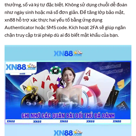
thường, số và ký tự đặc biệt. Không sử dụng chuỗi dễ đoán
như ngày sinh hoặc mã số đơn giản. Để tăng lớp bảo mật,
xn88 hỗ trợ xác thực hai yếu tố bằng ứng dụng
Authenticator hoặc SMS code. Kích hoạt 2FA sẽ giúp ngăn
chặn truy cập trái phép dù ai đó biết mật khẩu của bạn.