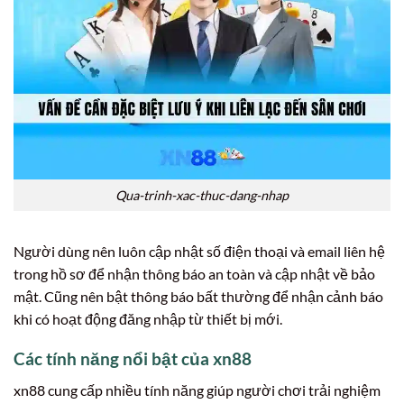
Qua-trinh-xac-thuc-dang-nhap
Người dùng nên luôn cập nhật số điện thoại và email liên hệ
trong hồ sơ để nhận thông báo an toàn và cập nhật về bảo
mật. Cũng nên bật thông báo bất thường để nhận cảnh báo
khi có hoạt động đăng nhập từ thiết bị mới.
Các tính năng nổi bật của xn88
xn88 cung cấp nhiều tính năng giúp người chơi trải nghiệm