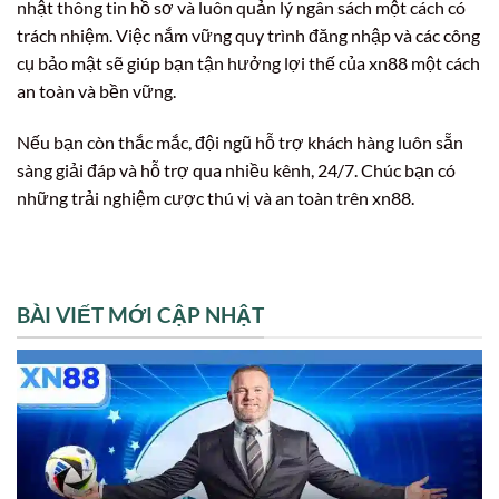
nhật thông tin hồ sơ và luôn quản lý ngân sách một cách có
trách nhiệm. Việc nắm vững quy trình đăng nhập và các công
cụ bảo mật sẽ giúp bạn tận hưởng lợi thế của xn88 một cách
an toàn và bền vững.
Nếu bạn còn thắc mắc, đội ngũ hỗ trợ khách hàng luôn sẵn
sàng giải đáp và hỗ trợ qua nhiều kênh, 24/7. Chúc bạn có
những trải nghiệm cược thú vị và an toàn trên xn88.
BÀI VIẾT MỚI CẬP NHẬT