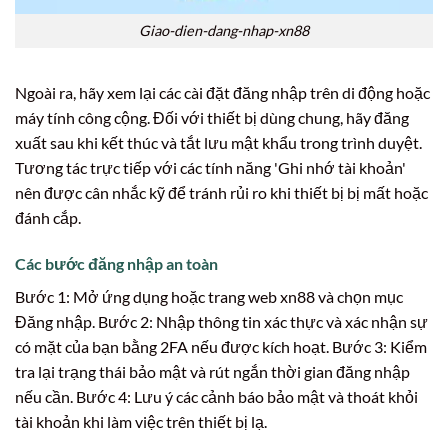
Giao-dien-dang-nhap-xn88
Ngoài ra, hãy xem lại các cài đặt đăng nhập trên di động hoặc
máy tính công cộng. Đối với thiết bị dùng chung, hãy đăng
xuất sau khi kết thúc và tắt lưu mật khẩu trong trình duyệt.
Tương tác trực tiếp với các tính năng 'Ghi nhớ tài khoản'
nên được cân nhắc kỹ để tránh rủi ro khi thiết bị bị mất hoặc
đánh cắp.
Các bước đăng nhập an toàn
Bước 1: Mở ứng dụng hoặc trang web xn88 và chọn mục
Đăng nhập. Bước 2: Nhập thông tin xác thực và xác nhận sự
có mặt của bạn bằng 2FA nếu được kích hoạt. Bước 3: Kiểm
tra lại trạng thái bảo mật và rút ngắn thời gian đăng nhập
nếu cần. Bước 4: Lưu ý các cảnh báo bảo mật và thoát khỏi
tài khoản khi làm việc trên thiết bị lạ.