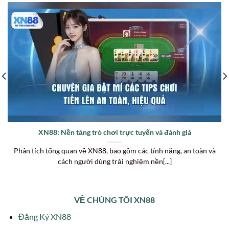
XN88: Nền tảng trò chơi trực tuyến và đánh giá
Phân tích tổng quan về XN88, bao gồm các tính năng, an toàn và
cách người dùng trải nghiệm nền[...]
VỀ CHÚNG TÔI XN88
Đăng Ký XN88