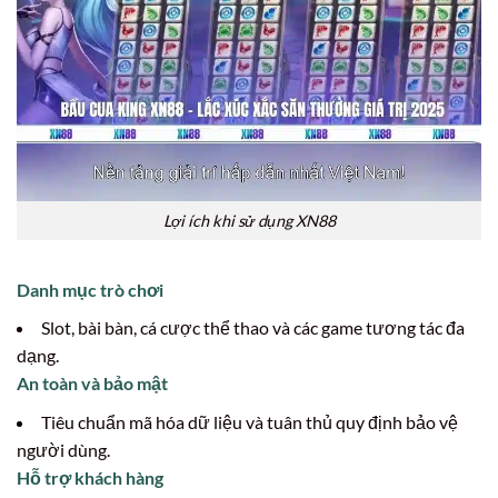
Lợi ích khi sử dụng XN88
Danh mục trò chơi
Slot, bài bàn, cá cược thể thao và các game tương tác đa
dạng.
An toàn và bảo mật
Tiêu chuẩn mã hóa dữ liệu và tuân thủ quy định bảo vệ
người dùng.
Hỗ trợ khách hàng