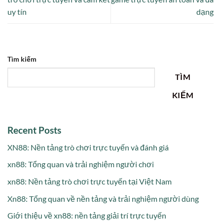
uy tín
dạng
Tìm kiếm
TÌM
KIẾM
Recent Posts
XN88: Nền tảng trò chơi trực tuyến và đánh giá
xn88: Tổng quan và trải nghiệm người chơi
xn88: Nền tảng trò chơi trực tuyến tại Việt Nam
Xn88: Tổng quan về nền tảng và trải nghiệm người dùng
Giới thiệu về xn88: nền tảng giải trí trực tuyến