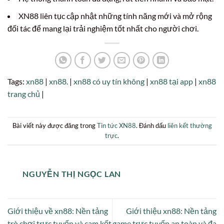
XN88 liên tục cập nhật những tính năng mới và mở rộng
đối tác để mang lại trải nghiệm tốt nhất cho người chơi.
Tags:
xn88
|
xn88.
|
xn88 có uy tín không
|
xn88 tại app
|
xn88
trang chủ
|
Bài viết này được đăng trong
Tin tức XN88
. Đánh dấu
liên kết thường
trực
.
NGUYỄN THỊ NGỌC LAN
Giới thiệu về xn88: Nền tảng
Giới thiệu xn88: Nền tảng
trò chơi trực tuyến và cam kết
game trực tuyến an toàn và đa