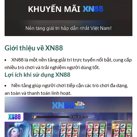
Giới thiệu về XN88
XN88 là một nền tảng giải trí trực tuyến nổi bật, cung cấp
nhiều trò chơi và trải nghiệm người dùng tốt.
Lợi ích khi sử dụng XN88
Nền tảng giúp người chơi tiếp cận các trò chơi đa dạng,
an toàn và thanh toán linh hoạt.