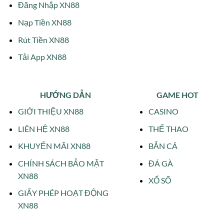
Đăng Nhập XN88
Nạp Tiền XN88
Rút Tiền XN88
Tải App XN88
HƯỚNG DẪN
GAME HOT
GIỚI THIỆU XN88
CASINO
LIÊN HỆ XN88
THỂ THAO
KHUYẾN MÃI XN88
BẮN CÁ
CHÍNH SÁCH BẢO MẬT
ĐÁ GÀ
XN88
XỔ SỐ
GIẤY PHÉP HOẠT ĐỘNG
XN88