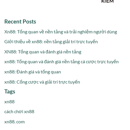
KIẾM
Recent Posts
Xn88: Tổng quan về nền tảng và trải nghiệm người dùng
Giới thiệu về xn88: nền tảng giải trí trực tuyến
XN88: Tổng quan và đánh giá nền tảng
xn88: Tổng quan và đánh giá nền tảng cá cược trực tuyến
xn88: Đánh giá và tổng quan
xn88: Cổng cược và giải trí trực tuyến
Tags
xn88
cách chơi xn88
xn88. com