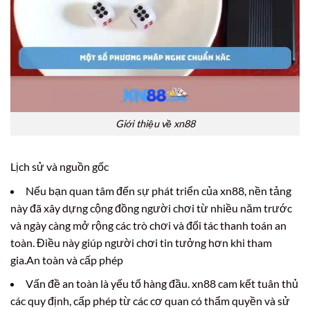
Giới thiệu về xn88
Lịch sử và nguồn gốc
Nếu bạn quan tâm đến sự phát triển của xn88, nền tảng
này đã xây dựng cộng đồng người chơi từ nhiều năm trước
và ngày càng mở rộng các trò chơi và đối tác thanh toán an
toàn. Điều này giúp người chơi tin tưởng hơn khi tham
gia.
An toàn và cấp phép
Vấn đề an toàn là yếu tố hàng đầu. xn88 cam kết tuân thủ
các quy định, cấp phép từ các cơ quan có thẩm quyền và sử