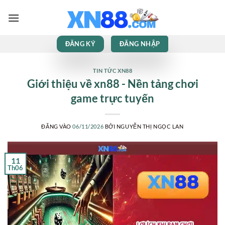
Bỏ
qua
nội
dung
ĐĂNG KÝ
ĐĂNG NHẬP
TIN TỨC XN88
Giới thiệu về xn88 - Nền tảng chơi
game trực tuyến
ĐĂNG VÀO
06/11/2026
BỞI
NGUYỄN THỊ NGỌC LAN
11
Th06