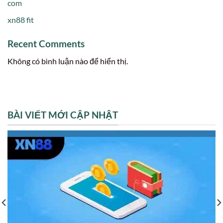
com
xn88 fit
Recent Comments
Không có bình luận nào để hiển thị.
BÀI VIẾT MỚI CẬP NHẬT