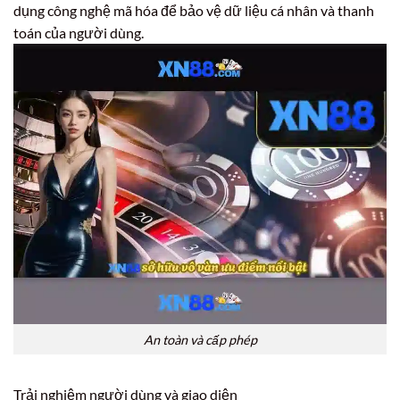
dụng công nghệ mã hóa để bảo vệ dữ liệu cá nhân và thanh
toán của người dùng.
An toàn và cấp phép
Trải nghiệm người dùng và giao diện