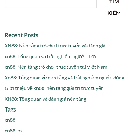
TÌM
KIẾM
Recent Posts
XN88: Nền tảng trò chơi trực tuyến và đánh giá
xn88: Tổng quan và trải nghiệm người chơi
xn88: Nền tảng trò chơi trực tuyến tại Việt Nam
Xn88: Tổng quan về nền tảng và trải nghiệm người dùng
Giới thiệu về xn88: nền tảng giải trí trực tuyến
XN88: Tổng quan và đánh giá nền tảng
Tags
xn88
xn88 ios