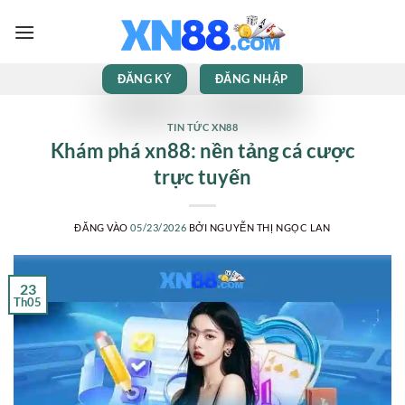
Bỏ
qua
nội
dung
ĐĂNG KÝ
ĐĂNG NHẬP
TIN TỨC XN88
Khám phá xn88: nền tảng cá cược
trực tuyến
ĐĂNG VÀO
05/23/2026
BỞI
NGUYỄN THỊ NGỌC LAN
23
Th05