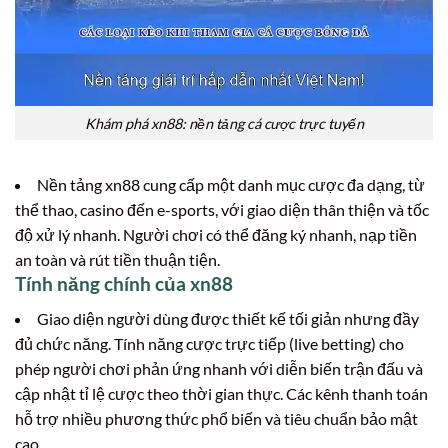
Khám phá xn88: nền tảng cá cược trực tuyến
Nền tảng xn88 cung cấp một danh mục cược đa dạng, từ
thể thao, casino đến e-sports, với giao diện thân thiện và tốc
độ xử lý nhanh. Người chơi có thể đăng ký nhanh, nạp tiền
an toàn và rút tiền thuận tiện.
Tính năng chính của xn88
Giao diện người dùng được thiết kế tối giản nhưng đầy
đủ chức năng. Tính năng cược trực tiếp (live betting) cho
phép người chơi phản ứng nhanh với diễn biến trận đấu và
cập nhật tỉ lệ cược theo thời gian thực. Các kênh thanh toán
hỗ trợ nhiều phương thức phổ biến và tiêu chuẩn bảo mật
cao.