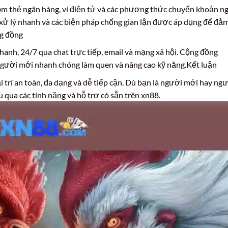
ồm thẻ ngân hàng, ví điện tử và các phương thức chuyển khoản n
n xử lý nhanh và các biện pháp chống gian lận được áp dụng để đả
ng đồng
anh, 24/7 qua chat trực tiếp, email và mạng xã hội. Cộng đồng
 người mới nhanh chóng làm quen và nâng cao kỹ năng.
Kết luận
 trí an toàn, đa dạng và dễ tiếp cận. Dù bạn là người mới hay ng
u qua các tính năng và hỗ trợ có sẵn trên xn88.