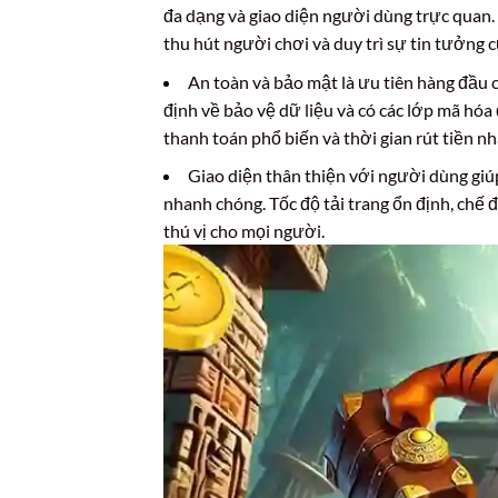
đa dạng và giao diện người dùng trực quan. T
thu hút người chơi và duy trì sự tin tưởng 
An toàn và bảo mật là ưu tiên hàng đầu 
định về bảo vệ dữ liệu và có các lớp mã hó
thanh toán phổ biến và thời gian rút tiền n
Giao diện thân thiện với người dùng gi
nhanh chóng. Tốc độ tải trang ổn định, chế 
thú vị cho mọi người.