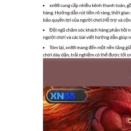
xn88 cung cấp nhiều kênh thanh toán, g
hàng. Hướng dẫn rút tiền rõ ràng, thời gia
bảo quyền lợi của người chơi.
Hỗ trợ và cộ
Đội ngũ chăm sóc khách hàng phản hồi nh
người chơi và các bài viết hướng dẫn giúp
Tóm lại, xn88 mang đến một nền tảng giải
chơi dày dặn, trải nghiệm có thể được tối ư