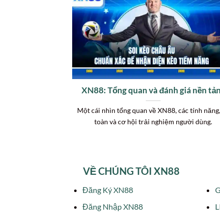
ng game trực
XN88: Tổng quan và đánh giá nền tả
a dạng
Một cái nhìn tổng quan về XN88, các tính năng
tảng giải trí trực
toàn và cơ hội trải nghiệm người dùng.
i, công cụ[...]
VỀ CHÚNG TÔI XN88
Đăng Ký XN88
G
Đăng Nhập XN88
L