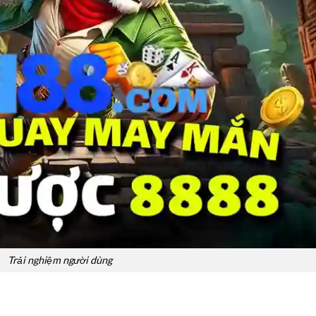
Trải nghiệm người dùng