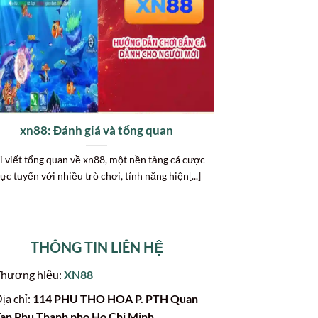
xn88: Đánh giá và tổng quan
i viết tổng quan về xn88, một nền tảng cá cược
rực tuyến với nhiều trò chơi, tính năng hiện[...]
THÔNG TIN LIÊN HỆ
hương hiệu:
XN88
ịa chỉ:
114 PHU THO HOA P. PTH Quan
an Phu Thanh pho Ho Chi Minh