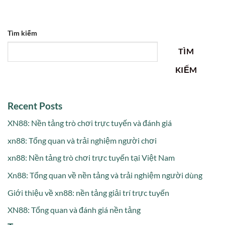
Tìm kiếm
TÌM
KIẾM
Recent Posts
XN88: Nền tảng trò chơi trực tuyến và đánh giá
xn88: Tổng quan và trải nghiệm người chơi
xn88: Nền tảng trò chơi trực tuyến tại Việt Nam
Xn88: Tổng quan về nền tảng và trải nghiệm người dùng
Giới thiệu về xn88: nền tảng giải trí trực tuyến
XN88: Tổng quan và đánh giá nền tảng