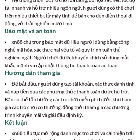
tải nhanh và hỗ trợ nhiều ngôn ngữ. Người dùng có thể chơi
trên nhiều thiết bị, từ máy tính để bàn cho đến điện thoại di
động, với trải nghiệm mượt mà.
Bảo mật và an toàn
xn88 chú trọng bảo mật dữ liệu người dùng bằng công
nghệ mã hóa, xác thực hai yếu tố và quy trình tuân thủ
nghiêm ngặt. Người chơi được khuyến khích sử dụng mật
khẩu mạnh và cập nhật thông tin thanh toán an toàn.
Hướng dẫn tham gia
Để bắt đầu, người dùng tạo tài khoản, xác thực danh tính
và nạp tiền qua các phương thức thanh toán được hỗ trợ.
Bạn có thể tận hưởng các trò chơi miễn phí trước khi tham
gia các trò chơi có thưởng, đồng thời tham gia các chương
trình khuyến mãi và giải đấu định kỳ.
Kết luận
xn88 tiếp tục mở rộng danh mục trò chơi và cải thiện trải