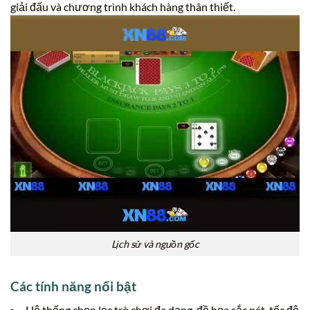
giải đấu và chương trình khách hàng thân thiết.
Lịch sử và nguồn gốc
Các tính năng nổi bật
Hệ thống chọn lọc trò chơi đa dạng, đồ họa sắc nét, tốc độ