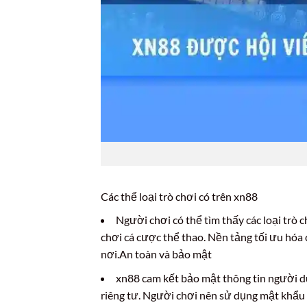
Các thể loại trò chơi có trên xn88
Người chơi có thể tìm thấy các loại trò ch
chơi cá cược thể thao. Nền tảng tối ưu hóa 
nơi.
An toàn và bảo mật
xn88 cam kết bảo mật thông tin người d
riêng tư. Người chơi nên sử dụng mật khẩu m