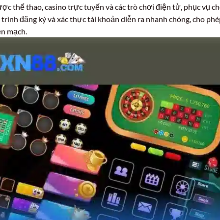
ợc thể thao, casino trực tuyến và các trò chơi điện tử, phục vụ c
trình đăng ký và xác thực tài khoản diễn ra nhanh chóng, cho phé
ền mạch.