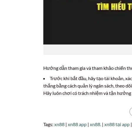
Hướng dẫn tham gia và tham khảo chiến th
Trước khi bắt đầu, hãy tạo tài khoản, xác
thắng bằng cách quản lý ngân sách, theo dõi
Hãy luôn chơi có trách nhiệm và tận hưởng 
Tags:
xn88
|
xn88 app
|
xn88.
|
xn88 tại app