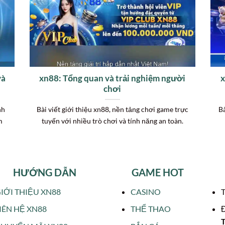
và
xn88: Tổng quan và trải nghiệm người
x
chơi
nh
Bài viết giới thiệu xn88, nền tảng chơi game trực
Bà
m
tuyến với nhiều trò chơi và tính năng an toàn.
HƯỚNG DẪN
GAME HOT
IỚI THIỆU XN88
CASINO
T
IÊN HỆ XN88
THỂ THAO
Đ
T