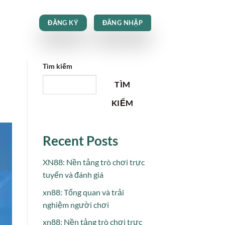
ĐĂNG KÝ
ĐĂNG NHẬP
Tìm kiếm
TÌM
KIẾM
Recent Posts
XN88: Nền tảng trò chơi trực
tuyến và đánh giá
xn88: Tổng quan và trải
nghiệm người chơi
xn88: Nền tảng trò chơi trực