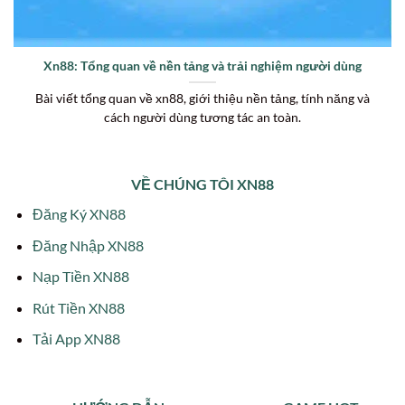
Xn88: Tổng quan về nền tảng và trải nghiệm người dùng
Bài viết tổng quan về xn88, giới thiệu nền tảng, tính năng và
cách người dùng tương tác an toàn.
VỀ CHÚNG TÔI XN88
Đăng Ký XN88
Đăng Nhập XN88
Nạp Tiền XN88
Rút Tiền XN88
Tải App XN88