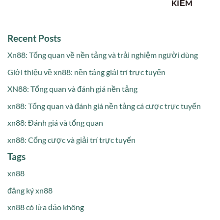
KIẾM
Recent Posts
Xn88: Tổng quan về nền tảng và trải nghiệm người dùng
Giới thiệu về xn88: nền tảng giải trí trực tuyến
XN88: Tổng quan và đánh giá nền tảng
xn88: Tổng quan và đánh giá nền tảng cá cược trực tuyến
xn88: Đánh giá và tổng quan
xn88: Cổng cược và giải trí trực tuyến
Tags
xn88
đăng ký xn88
xn88 có lừa đảo không