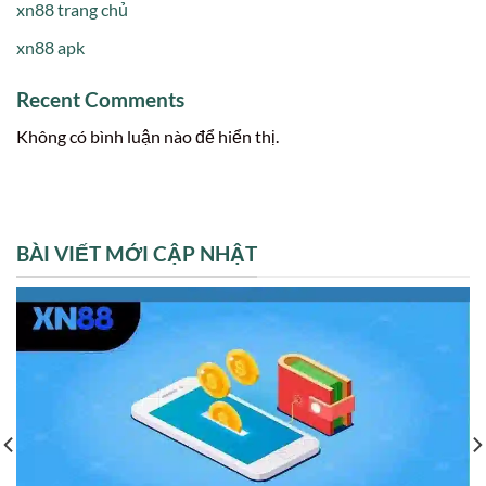
xn88 trang chủ
xn88 apk
Recent Comments
Không có bình luận nào để hiển thị.
BÀI VIẾT MỚI CẬP NHẬT