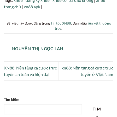
Tags:
xn88
|
đăng ký xn88
|
xn88 có lừa đảo không
|
xn88
trang chủ
|
xn88 apk
|
Bài viết này được đăng trong
Tin tức XN88
. Đánh dấu
liên kết thường
trực
.
NGUYỄN THỊ NGỌC LAN
XN88: Nền tảng cá cược trực
xn88: Nền tảng cá cược trực
tuyến an toàn và hiện đại
tuyến ở Việt Nam
Tìm kiếm
TÌM