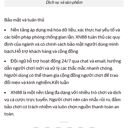
Dịch vụ và sản phẩm
Bảo mật và tuân thủ
Nền tảng áp dụng mã hóa dữ liệu, xác thực hai yếu tố và
các biện pháp phòng chống gian lận. XN88 tuân thủ các quy
định của ngành và có chính sách bảo mật người dùng minh
bạch.
Hỗ trợ khách hàng và cộng đồng
Đội ngũ hỗ trợ hoạt động 24/7 qua chat và email, hướng
dẫn người chơi mới và xử lý các thắc mắc nhanh chóng.
Người dùng có thể tham gia cộng đồng người chơi để trao
đổi mẹo và kinh nghiệm.
Kết luận
XN88 là một nền tảng đa dạng với nhiều trò chơi và dịch
vụ cá cược trực tuyến. Người chơi nên cân nhắc rủi ro, đảm
bảo chơi có trách nhiệm và luôn chọn nguồn thanh toán an
toàn.