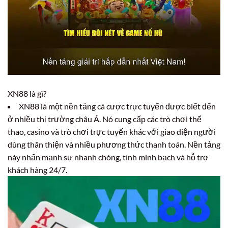
XN88 là gì?
XN88 là một nền tảng cá cược trực tuyến được biết đến
ở nhiều thị trường châu Á. Nó cung cấp các trò chơi thể
thao, casino và trò chơi trực tuyến khác với giao diện người
dùng thân thiện và nhiều phương thức thanh toán. Nền tảng
này nhấn mạnh sự nhanh chóng, tính minh bạch và hỗ trợ
khách hàng 24/7.