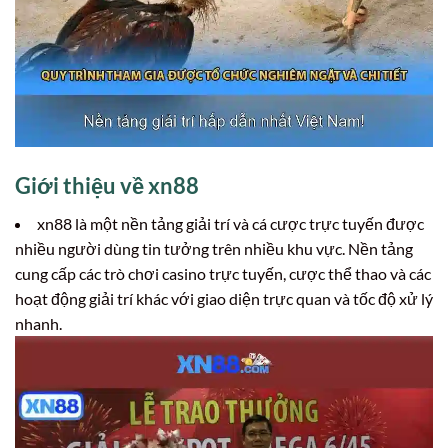
Giới thiệu về xn88
xn88 là một nền tảng giải trí và cá cược trực tuyến được
nhiều người dùng tin tưởng trên nhiều khu vực. Nền tảng
cung cấp các trò chơi casino trực tuyến, cược thể thao và các
hoạt động giải trí khác với giao diện trực quan và tốc độ xử lý
nhanh.