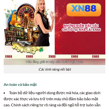
Các tính năng nổi bật
An toàn và bảo mật
Toàn bộ dữ liệu người dùng được mã hóa, các giao dịch
được xác thực và lưu trữ trên máy chủ đảm bảo bảo mật
cao. Chính sách riêng tư rõ ràng và đội ngũ hỗ trợ luôn sẵn