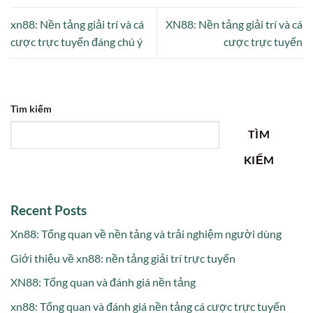
xn88: Nền tảng giải trí và cá
XN88: Nền tảng giải trí và cá
cược trực tuyến đáng chú ý
cược trực tuyến
Tìm kiếm
TÌM
KIẾM
Recent Posts
Xn88: Tổng quan về nền tảng và trải nghiệm người dùng
Giới thiệu về xn88: nền tảng giải trí trực tuyến
XN88: Tổng quan và đánh giá nền tảng
xn88: Tổng quan và đánh giá nền tảng cá cược trực tuyến