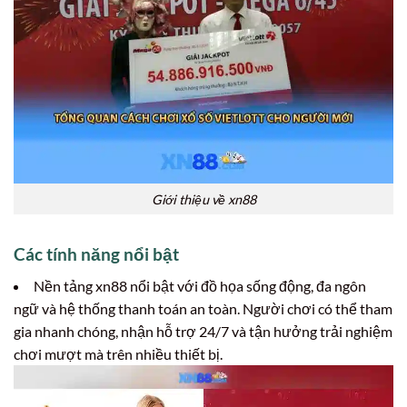
Giới thiệu về xn88
Các tính năng nổi bật
Nền tảng xn88 nổi bật với đồ họa sống động, đa ngôn
ngữ và hệ thống thanh toán an toàn. Người chơi có thể tham
gia nhanh chóng, nhận hỗ trợ 24/7 và tận hưởng trải nghiệm
chơi mượt mà trên nhiều thiết bị.