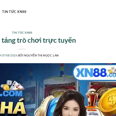
TIN TỨC XN88
TIN TỨC XN88
tảng trò chơi trực tuyến
O
07/08/2026
BỞI
NGUYỄN THỊ NGỌC LAN