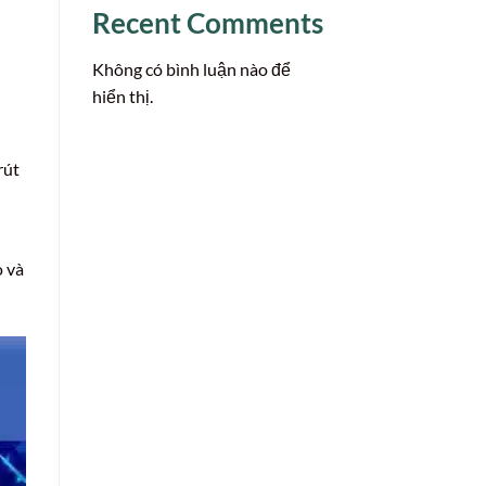
Recent Comments
Không có bình luận nào để
hiển thị.
rút
o và