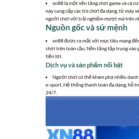
xn88 là một nền tảng chơi game và cá cư
này cung cấp các trò chơi đa dạng, từ máy x
người chơi với trải nghiệm mượt mà trên nhi
Nguồn gốc và sứ mệnh
xn88 được ra mắt với mục tiêu mang đến t
chơi trên toàn cầu. Nền tảng tập trung vào 
tiện lợi.
Dịch vụ và sản phẩm nổi bật
Người chơi có thể khám phá nhiều danh mụ
e-sport. Hệ thống thanh toán đa dạng, hỗ tr
24/7.