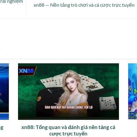
trải nghiệm
xn88 — Nền tảng trò chơi và cá cược trực tuyến
ng
xn88: Tổng quan và đánh giá nền tảng cá
cược trực tuyến