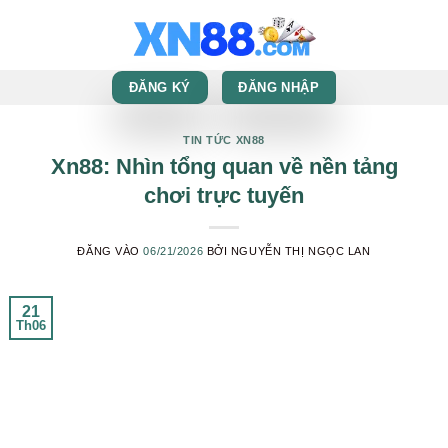
Bỏ
qua
nội
dung
ĐĂNG KÝ
ĐĂNG NHẬP
TIN TỨC XN88
Xn88: Nhìn tổng quan về nền tảng
chơi trực tuyến
ĐĂNG VÀO
06/21/2026
BỞI
NGUYỄN THỊ NGỌC LAN
21
Th06