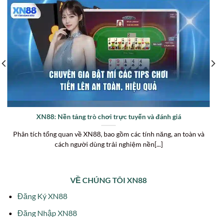
XN88: Nền tảng trò chơi trực tuyến và đánh giá
Phân tích tổng quan về XN88, bao gồm các tính năng, an toàn và
cách người dùng trải nghiệm nền[...]
VỀ CHÚNG TÔI XN88
Đăng Ký XN88
Đăng Nhập XN88