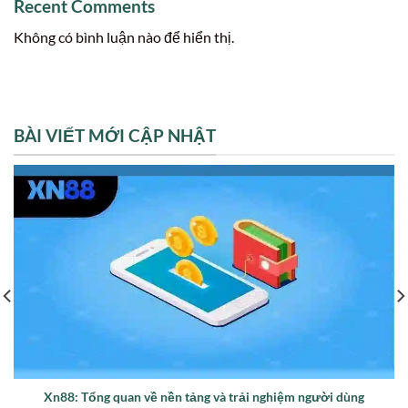
Recent Comments
Không có bình luận nào để hiển thị.
BÀI VIẾT MỚI CẬP NHẬT
Xn88: Tổng quan về nền tảng và trải nghiệm người dùng