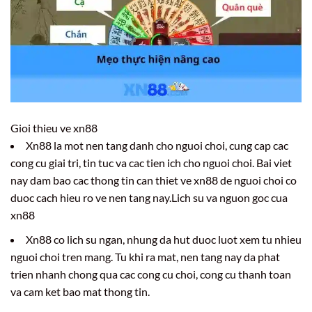
Gioi thieu ve xn88
Xn88 la mot nen tang danh cho nguoi choi, cung cap cac
cong cu giai tri, tin tuc va cac tien ich cho nguoi choi. Bai viet
nay dam bao cac thong tin can thiet ve xn88 de nguoi choi co
duoc cach hieu ro ve nen tang nay.
Lich su va nguon goc cua
xn88
Xn88 co lich su ngan, nhung da hut duoc luot xem tu nhieu
nguoi choi tren mang. Tu khi ra mat, nen tang nay da phat
trien nhanh chong qua cac cong cu choi, cong cu thanh toan
va cam ket bao mat thong tin.