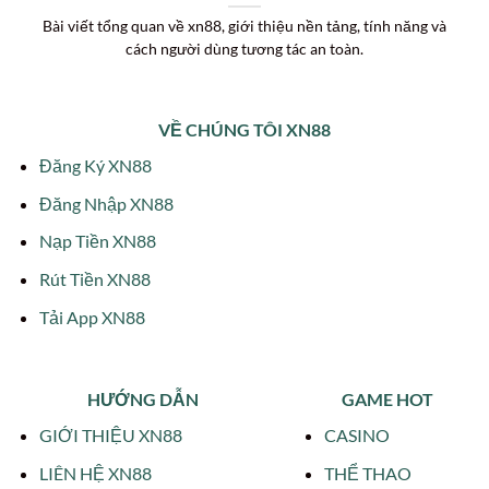
Bài viết tổng quan về xn88, giới thiệu nền tảng, tính năng và
cách người dùng tương tác an toàn.
VỀ CHÚNG TÔI XN88
Đăng Ký XN88
Đăng Nhập XN88
Nạp Tiền XN88
Rút Tiền XN88
Tải App XN88
HƯỚNG DẪN
GAME HOT
GIỚI THIỆU XN88
CASINO
LIÊN HỆ XN88
THỂ THAO