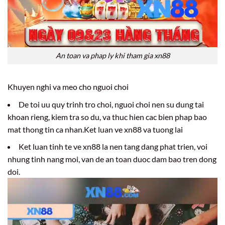
An toan va phap ly khi tham gia xn88
Khuyen nghi va meo cho nguoi choi
De toi uu quy trinh tro choi, nguoi choi nen su dung tai
khoan rieng, kiem tra so du, va thuc hien cac bien phap bao
mat thong tin ca nhan.
Ket luan ve xn88 va tuong lai
Ket luan tinh te ve xn88 la nen tang dang phat trien, voi
nhung tinh nang moi, van de an toan duoc dam bao tren dong
doi.