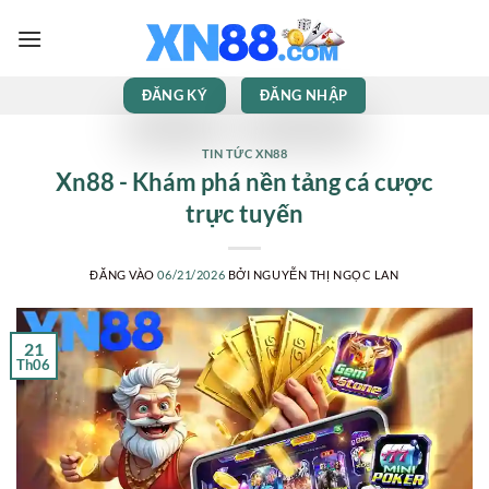
Bỏ
qua
nội
dung
ĐĂNG KÝ
ĐĂNG NHẬP
TIN TỨC XN88
Xn88 - Khám phá nền tảng cá cược
trực tuyến
ĐĂNG VÀO
06/21/2026
BỞI
NGUYỄN THỊ NGỌC LAN
21
Th06