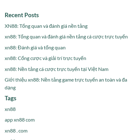
Recent Posts
XN88: Tổng quan và đánh giá nền tảng
xn88: Tổng quan và đánh giá nền tảng cá cược trực tuyến
xn88: Đánh giá và tổng quan
xn88: Cổng cược và giải trí trực tuyến
xn88: Nền tảng cá cược trực tuyến tại Việt Nam
Giới thiệu xn88: Nền tảng game trực tuyến an toàn và đa
dạng
Tags
xn88
app xn88 com
xn88 . com