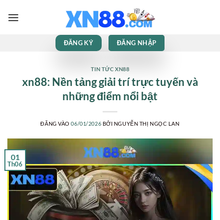
Bỏ
qua
nội
dung
ĐĂNG KÝ
ĐĂNG NHẬP
TIN TỨC XN88
xn88: Nền tảng giải trí trực tuyến và
những điểm nổi bật
ĐĂNG VÀO
06/01/2026
BỞI
NGUYỄN THỊ NGỌC LAN
01
Th06