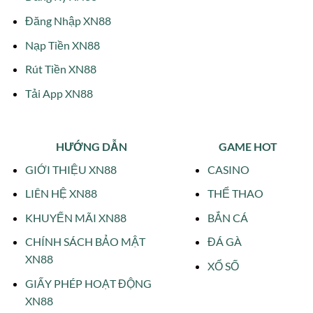
Đăng Nhập XN88
Nạp Tiền XN88
Rút Tiền XN88
Tải App XN88
HƯỚNG DẪN
GAME HOT
GIỚI THIỆU XN88
CASINO
LIÊN HỆ XN88
THỂ THAO
KHUYẾN MÃI XN88
BẮN CÁ
CHÍNH SÁCH BẢO MẬT
ĐÁ GÀ
XN88
XỔ SỐ
GIẤY PHÉP HOẠT ĐỘNG
XN88