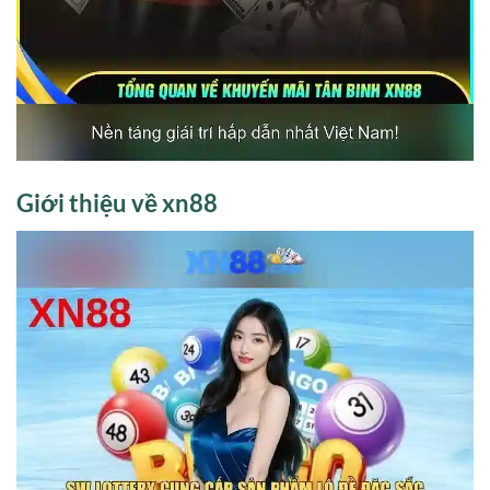
Giới thiệu về xn88