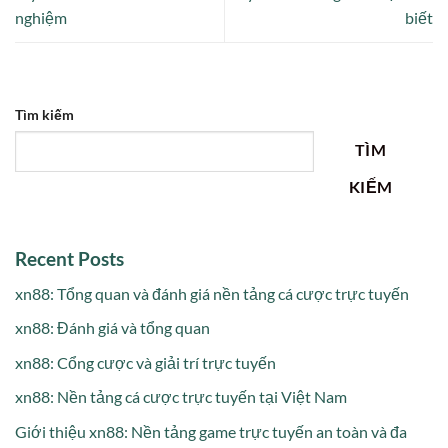
nghiệm
biết
Tìm kiếm
TÌM
KIẾM
Recent Posts
xn88: Tổng quan và đánh giá nền tảng cá cược trực tuyến
xn88: Đánh giá và tổng quan
xn88: Cổng cược và giải trí trực tuyến
xn88: Nền tảng cá cược trực tuyến tại Việt Nam
Giới thiệu xn88: Nền tảng game trực tuyến an toàn và đa