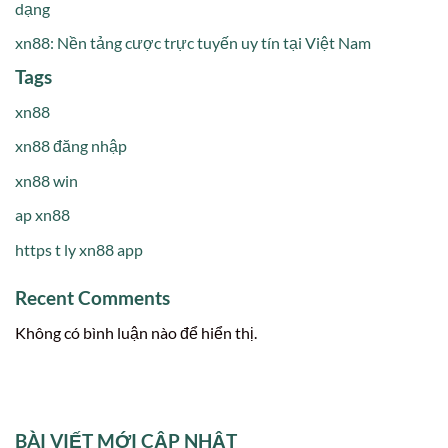
dạng
xn88: Nền tảng cược trực tuyến uy tín tại Việt Nam
Tags
xn88
xn88 đăng nhập
xn88 win
ap xn88
https t ly xn88 app
Recent Comments
Không có bình luận nào để hiển thị.
BÀI VIẾT MỚI CẬP NHẬT