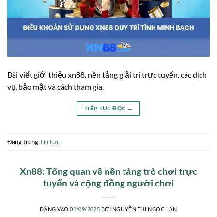
Bài viết giới thiệu xn88, nền tảng giải trí trực tuyến, các dịch
vụ, bảo mật và cách tham gia.
TIẾP TỤC ĐỌC
→
Đăng trong
Tin tức
Xn88: Tổng quan về nền tảng trò chơi trực
tuyến và cộng đồng người chơi
ĐĂNG VÀO
03/09/2025
BỞI
NGUYỄN THỊ NGỌC LAN