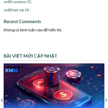
xn88 cacelem (5)
xn88 bet vip (4)
Recent Comments
Không có bình luận nào để hiển thị.
BÀI VIẾT MỚI CẬP NHẬT