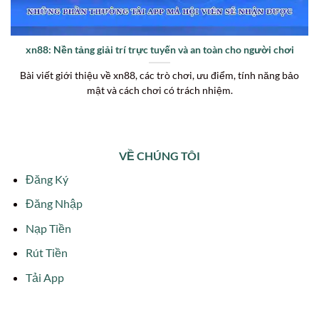
xn88: Nền tảng giải trí trực tuyến và an toàn cho người chơi
Bài viết giới thiệu về xn88, các trò chơi, ưu điểm, tính năng bảo
mật và cách chơi có trách nhiệm.
VỀ CHÚNG TÔI
Đăng Ký
Đăng Nhập
Nạp Tiền
Rút Tiền
Tải App