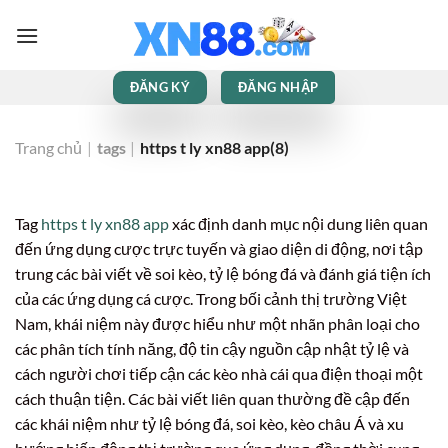
Bỏ
qua
nội
dung
ĐĂNG KÝ
ĐĂNG NHẬP
Trang chủ
|
tags
|
https t ly xn88 app(8)
Tag
https t ly xn88 app
xác định danh mục nội dung liên quan
đến ứng dụng cược trực tuyến và giao diện di động, nơi tập
trung các bài viết về soi kèo, tỷ lệ bóng đá và đánh giá tiện ích
của các ứng dụng cá cược. Trong bối cảnh thị trường Việt
Nam, khái niệm này được hiểu như một nhãn phân loại cho
các phân tích tính năng, độ tin cậy nguồn cập nhật tỷ lệ và
cách người chơi tiếp cận các kèo nhà cái qua điện thoại một
cách thuận tiện. Các bài viết liên quan thường đề cập đến
các khái niệm như tỷ lệ bóng đá, soi kèo, kèo châu Á và xu