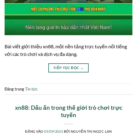
Bài viết giới thiệu xn88, một nền tảng trực tuyến nổi tiếng
với các trò chơi và dịch vụ đa dạng.
TIẾP TỤC ĐỌC
→
Đăng trong
Tin tức
xn88: Dấu ấn trong thế giới trò chơi trực
tuyến
ĐĂNG VÀO
03/09/2025
BỞI
NGUYỄN THỊ NGỌC LAN