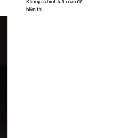
Không có bình luận nào để
hiển thị.