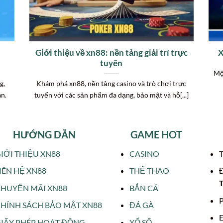
i
Giới thiệu về xn88: nền tảng giải trí trực
X
tuyến
Mộ
g,
Khám phá xn88, nền tảng casino và trò chơi trực
n.
tuyến với các sản phẩm đa dạng, bảo mật và hỗ[...]
HƯỚNG DẪN
GAME HOT
IỚI THIỆU XN88
CASINO
T
IÊN HỆ XN88
THỂ THAO
Đ
T
HUYẾN MÃI XN88
BẮN CÁ
HÍNH SÁCH BẢO MẬT XN88
ĐÁ GÀ
E
IẤY PHÉP HOẠT ĐỘNG
XỔ SỐ