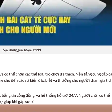
Nội dung giới thiệu xn88
à có thể chọn các thể loại trò chơi ưa thích. Nền tảng cung cấp c
ame cho đến các sự kiện đặc biệt và thưởng cho người tham gia tíc
, bảng tin cộng đồng, và hệ thống hỗ trợ 24/7. Người chơi có thể
ợ giúp khi gặp sự cố.