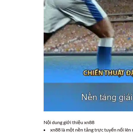
Nội dung giới thiệu xn88
xn88 là một nền tảng trực tuyến nổi lên