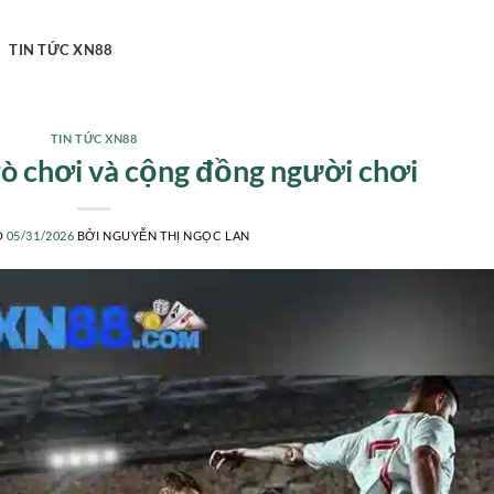
TIN TỨC XN88
TIN TỨC XN88
rò chơi và cộng đồng người chơi
O
05/31/2026
BỞI
NGUYỄN THỊ NGỌC LAN