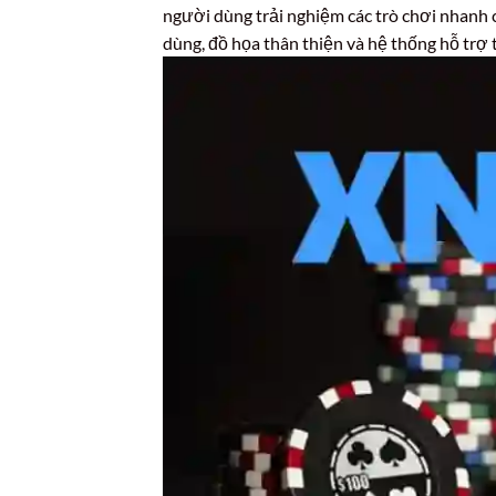
người dùng trải nghiệm các trò chơi nhanh 
dùng, đồ họa thân thiện và hệ thống hỗ trợ 