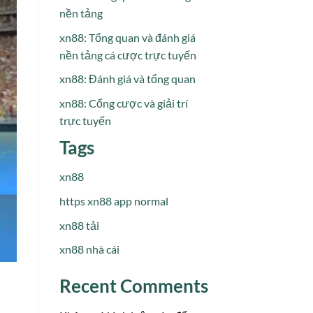
nền tảng
xn88: Tổng quan và đánh giá
nền tảng cá cược trực tuyến
xn88: Đánh giá và tổng quan
xn88: Cổng cược và giải trí
trực tuyến
Tags
xn88
https xn88 app normal
xn88 tải
xn88 nhà cái
Recent Comments