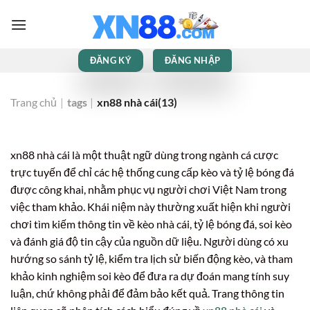
Bỏ
qua
nội
dung
ĐĂNG KÝ
ĐĂNG NHẬP
Trang chủ
|
tags
|
xn88 nhà cái(13)
xn88 nhà cái là một thuật ngữ dùng trong ngành cá cược
trực tuyến để chỉ các hệ thống cung cấp kèo và tỷ lệ bóng đá
được công khai, nhằm phục vụ người chơi Việt Nam trong
việc tham khảo. Khái niệm này thường xuất hiện khi người
chơi tìm kiếm thông tin về kèo nhà cái, tỷ lệ bóng đá, soi kèo
và đánh giá độ tin cậy của nguồn dữ liệu. Người dùng có xu
hướng so sánh tỷ lệ, kiểm tra lịch sử biến động kèo, và tham
khảo kinh nghiệm soi kèo để đưa ra dự đoán mang tính suy
luận, chứ không phải để đảm bảo kết quả. Trang thông tin