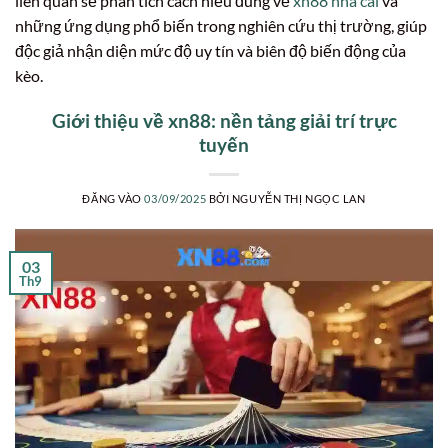
liên quan sẽ phân tích cách hiểu đúng về
xn88 nhà cái
và
những ứng dụng phổ biến trong nghiên cứu thị trường, giúp
độc giả nhận diện mức độ uy tín và biên độ biến động của
kèo.
Giới thiệu về xn88: nền tảng giải trí trực
tuyến
ĐĂNG VÀO
03/09/2025
BỞI
NGUYỄN THỊ NGỌC LAN
03
Th9