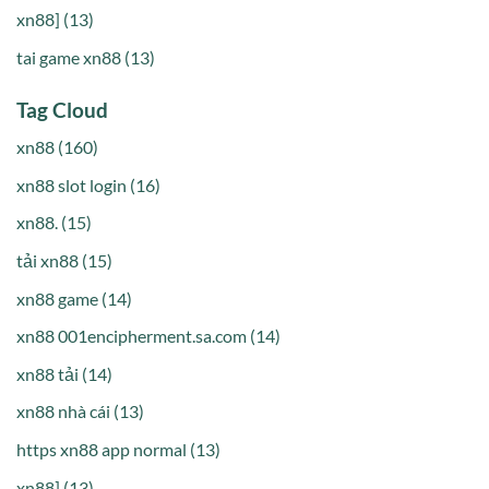
xn88] (13)
tai game xn88 (13)
Tag Cloud
xn88 (160)
xn88 slot login (16)
xn88. (15)
tải xn88 (15)
xn88 game (14)
xn88 001encipherment.sa.com (14)
xn88 tải (14)
xn88 nhà cái (13)
https xn88 app normal (13)
xn88] (13)