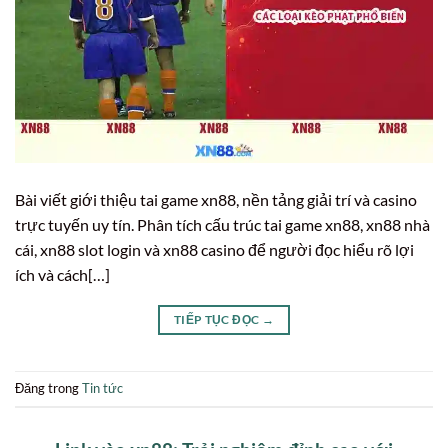
Bài viết giới thiệu tai game xn88, nền tảng giải trí và casino
trực tuyến uy tín. Phân tích cấu trúc tai game xn88, xn88 nhà
cái, xn88 slot login và xn88 casino để người đọc hiểu rõ lợi
ích và cách[…]
TIẾP TỤC ĐỌC
→
Đăng trong
Tin tức