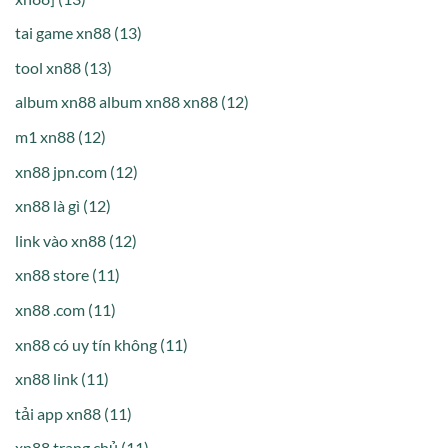
tai game xn88 (13)
tool xn88 (13)
album xn88 album xn88 xn88 (12)
m1 xn88 (12)
xn88 jpn.com (12)
xn88 là gì (12)
link vào xn88 (12)
xn88 store (11)
xn88 .com (11)
xn88 có uy tín không (11)
xn88 link (11)
tải app xn88 (11)
xn88 trang chủ (11)