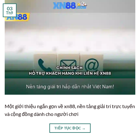
03
Th9
Một giới thiệu ngắn gọn về xn88, nền tảng giải trí trực tuyến
và cộng đồng dành cho người chơi
TIẾP TỤC ĐỌC
→