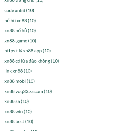
code xn88 (10)
nổ hũ xn88 (10)
xn88 nổ hủ (10)
xn88-game (10)
https t lý xn88 app (10)
xn88 có lừa đảo không (10)
link xn88 (10)
xn88 mobi (10)
xn88 voq33.za.com (10)
xn88 sa (10)
xn88 win (10)
xn88 best (10)