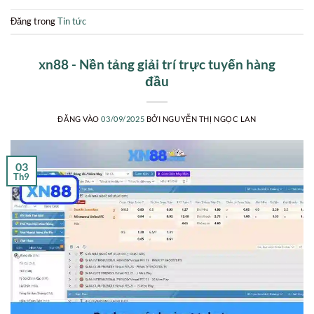
Đăng trong
Tin tức
xn88 - Nền tảng giải trí trực tuyến hàng
đầu
ĐĂNG VÀO
03/09/2025
BỞI
NGUYỄN THỊ NGỌC LAN
03
Th9