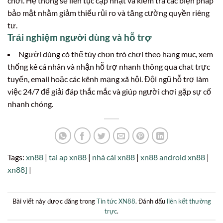
chơi. Hệ thống sẽ liên tục cập nhật và kiểm tra các biện pháp
bảo mật nhằm giảm thiểu rủi ro và tăng cường quyền riêng
tư.
Trải nghiệm người dùng và hỗ trợ
Người dùng có thể tùy chọn trò chơi theo hạng mục, xem
thống kê cá nhân và nhận hỗ trợ nhanh thông qua chat trực
tuyến, email hoặc các kênh mạng xã hội. Đội ngũ hỗ trợ làm
việc 24/7 để giải đáp thắc mắc và giúp người chơi gặp sự cố
nhanh chóng.
Tags:
xn88
|
tai ap xn88
|
nhà cái xn88
|
xn88 android xn88
|
xn88]
|
Bài viết này được đăng trong
Tin tức XN88
. Đánh dấu
liên kết thường
trực
.