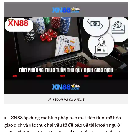
An toàn và bảo mật
XN88 áp dụng các biện pháp bảo mật tiên tiến, mã hóa
giao dịch và xác thực hai yếu tố để bảo vệ tài khoản người