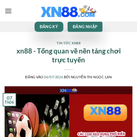
Bỏ
qua
nội
dung
ĐĂNG KÝ
ĐĂNG NHẬP
TIN TỨC XN88
xn88 - Tổng quan về nền tảng chơi
trực tuyến
ĐĂNG VÀO
06/07/2026
BỞI
NGUYỄN THỊ NGỌC LAN
07
Th06