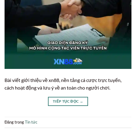
Bài viết giới thiệu về xn88, nền tảng cá cược trực tuyến,
cách hoạt động và lưu ý về an toàn cho người chơi.
TIẾP TỤC ĐỌC
→
Đăng trong
Tin tức