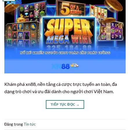
Khám phá xn88, nền tảng cá cược trực tuyến an toàn, đa
dạng trò chơi và ưu đãi dành cho người chơi Việt Nam.
TIẾP TỤC ĐỌC
→
Đăng trong
Tin tức