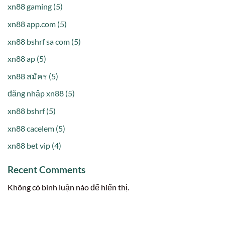
xn88 gaming (5)
xn88 app.com (5)
xn88 bshrf sa com (5)
xn88 ap (5)
xn88 สมัคร (5)
đăng nhập xn88 (5)
xn88 bshrf (5)
xn88 cacelem (5)
xn88 bet vip (4)
Recent Comments
Không có bình luận nào để hiển thị.