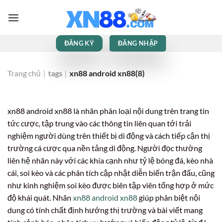
Bỏ
qua
nội
dung
ĐĂNG KÝ
ĐĂNG NHẬP
Trang chủ
|
tags
|
xn88 android xn88(8)
xn88 android xn88 là nhãn phân loại nội dung trên trang tin
tức cược, tập trung vào các thông tin liên quan tới trải
nghiệm người dùng trên thiết bị di động và cách tiếp cận thị
trường cá cược qua nền tảng di động. Người đọc thường
liên hệ nhãn này với các khía cạnh như tỷ lệ bóng đá, kèo nhà
cái, soi kèo và các phân tích cập nhật diễn biến trận đấu, cũng
như kinh nghiệm soi kèo được biên tập viên tổng hợp ở mức
độ khái quát. Nhãn
xn88 android xn88
giúp phân biệt nội
dung có tính chất định hướng thị trường và bài viết mang