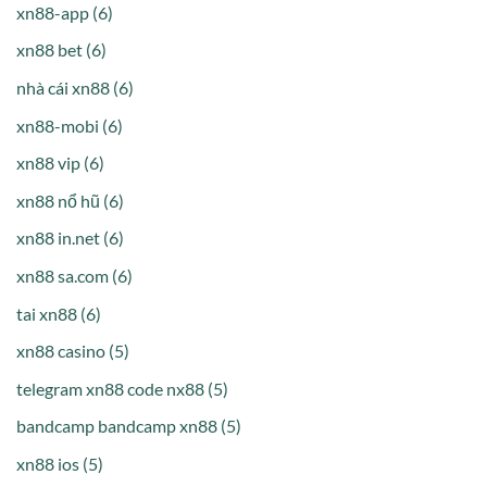
xn88-app (6)
xn88 bet (6)
nhà cái xn88 (6)
xn88-mobi (6)
xn88 vip (6)
xn88 nổ hũ (6)
xn88 in.net (6)
xn88 sa.com (6)
tai xn88 (6)
xn88 casino (5)
telegram xn88 code nx88 (5)
bandcamp bandcamp xn88 (5)
xn88 ios (5)