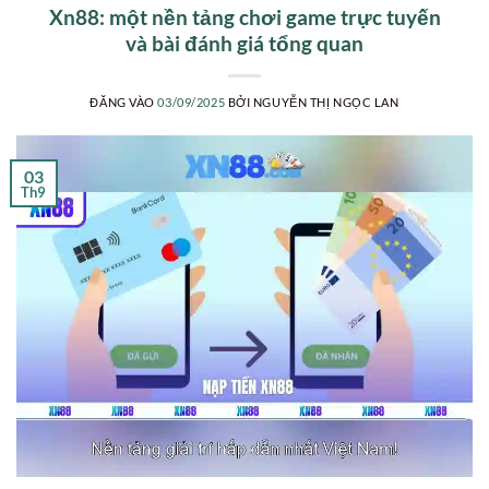
Xn88: một nền tảng chơi game trực tuyến
và bài đánh giá tổng quan
ĐĂNG VÀO
03/09/2025
BỞI
NGUYỄN THỊ NGỌC LAN
03
Th9