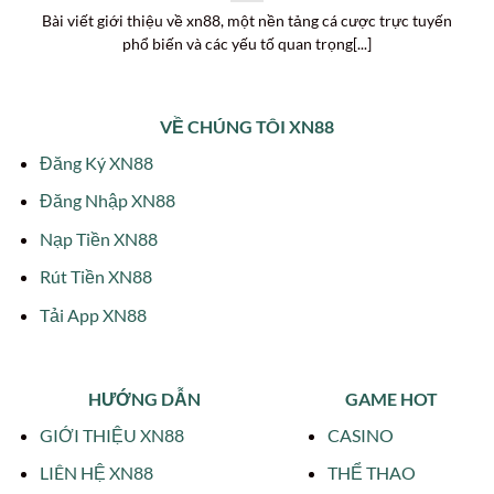
Bài viết giới thiệu về xn88, một nền tảng cá cược trực tuyến
phổ biến và các yếu tố quan trọng[...]
VỀ CHÚNG TÔI XN88
Đăng Ký XN88
Đăng Nhập XN88
Nạp Tiền XN88
Rút Tiền XN88
Tải App XN88
HƯỚNG DẪN
GAME HOT
GIỚI THIỆU XN88
CASINO
LIÊN HỆ XN88
THỂ THAO