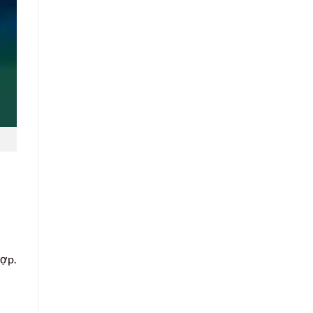
n
hợp.