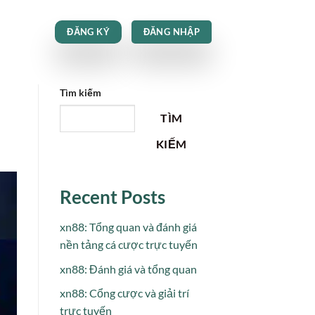
ĐĂNG KÝ
ĐĂNG NHẬP
Tìm kiếm
TÌM
KIẾM
Recent Posts
xn88: Tổng quan và đánh giá
nền tảng cá cược trực tuyến
xn88: Đánh giá và tổng quan
xn88: Cổng cược và giải trí
trực tuyến