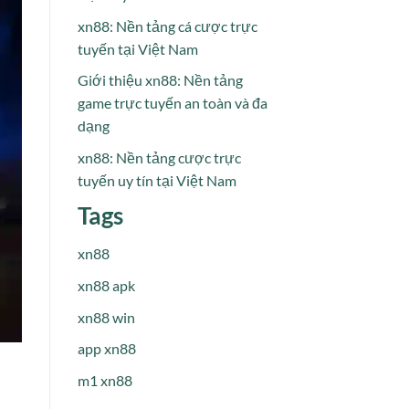
xn88: Nền tảng cá cược trực
tuyến tại Việt Nam
Giới thiệu xn88: Nền tảng
game trực tuyến an toàn và đa
dạng
xn88: Nền tảng cược trực
tuyến uy tín tại Việt Nam
Tags
xn88
xn88 apk
xn88 win
app xn88
m1 xn88