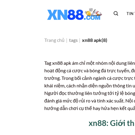
Bỏ
qua
TIN
nội
dung
Trang chủ
|
tags
|
xn88 apk(8)
Tag xn88 apk ám chỉ một nhóm nội dung liê
hoạt động cá cược và bóng đá trực tuyến, đ
trường. Trong bối cảnh ngành cá cược trực t
khái niệm, cách nhận diện nguồn thông tin uy
Người đọc thường liên tưởng tới tỷ lệ bóng
đánh giá mức độ rủi ro và tính xác suất. Nội
hướng dẫn chơi cụ thể hay hứa hẹn kết quả
xn88: Giới t