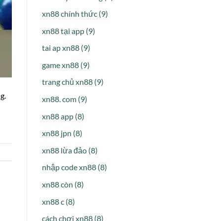
xn88 chính thức (9)
xn88 tại app (9)
tai ap xn88 (9)
game xn88 (9)
trang chủ xn88 (9)
g.
xn88. com (9)
xn88 app (8)
xn88 jpn (8)
xn88 lừa đảo (8)
nhập code xn88 (8)
xn88 còn (8)
xn88 c (8)
cách chơi xn88 (8)