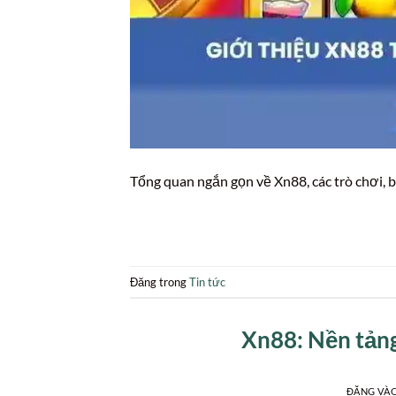
Tổng quan ngắn gọn về Xn88, các trò chơi,
Đăng trong
Tin tức
Xn88: Nền tảng 
ĐĂNG VÀ