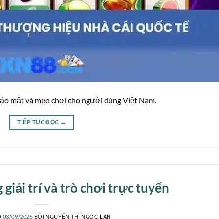
 bảo mật và mẹo chơi cho người dùng Việt Nam.
TIẾP TỤC ĐỌC
→
giải trí và trò chơi trực tuyến
O
03/09/2025
BỞI
NGUYỄN THỊ NGỌC LAN