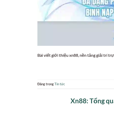
Bài viết giới thiệu xn88, nền tảng giải trí t
Đăng trong
Tin tức
Xn88: Tổng qua