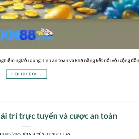
 nghiệm người dùng, tính an toàn và khả năng kết nối với cộng đồn
TIẾP TỤC ĐỌC
→
ải trí trực tuyến và cược an toàn
O
03/09/2025
BỞI
NGUYỄN THỊ NGỌC LAN