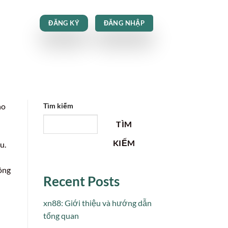
ĐĂNG KÝ
ĐĂNG NHẬP
ho
Tìm kiếm
TÌM
KIẾM
u.
ông
Recent Posts
xn88: Giới thiệu và hướng dẫn
tổng quan