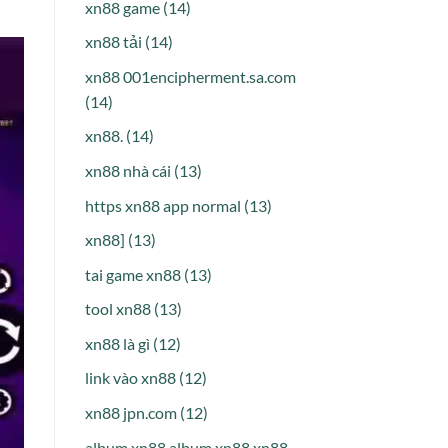
xn88 game (14)
xn88 tải (14)
xn88 001encipherment.sa.com
(14)
xn88. (14)
xn88 nhà cái (13)
https xn88 app normal (13)
xn88] (13)
tai game xn88 (13)
tool xn88 (13)
xn88 là gì (12)
link vào xn88 (12)
xn88 jpn.com (12)
album xn88 album xn88 xn88