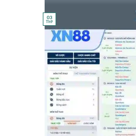
03
Th9