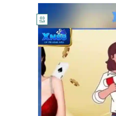
03
Th9