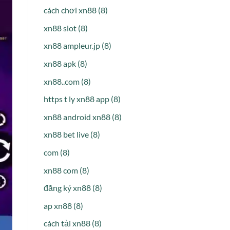
cách chơi xn88 (8)
xn88 slot (8)
xn88 ampleur.jp (8)
xn88 apk (8)
xn88..com (8)
https t ly xn88 app (8)
xn88 android xn88 (8)
xn88 bet live (8)
com (8)
xn88 com (8)
đăng ký xn88 (8)
ap xn88 (8)
cách tải xn88 (8)