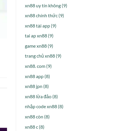
xn88 uy tín không (9)
xn88 chính thức (9)
xn88 tại app (9)
tai ap xn88 (9)
game xn88 (9)
trang chủ xn88 (9)
xn88. com (9)
xn88 app (8)
xn88 jpn (8)
xn88 lừa đảo (8)
nhập code xn88 (8)
xn88 còn (8)
xn88 c (8)