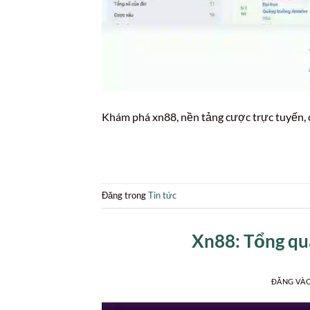
Khám phá xn88, nền tảng cược trực tuyến, cá
Đăng trong
Tin tức
Xn88: Tổng qua
ĐĂNG VÀ