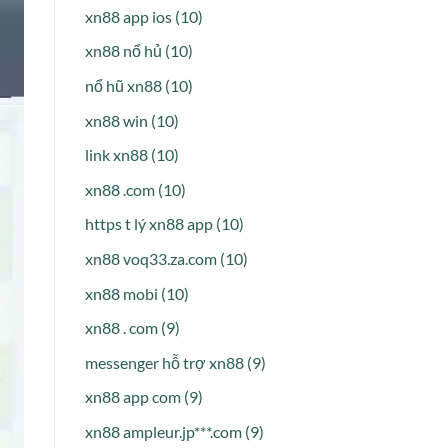
xn88 app ios (10)
xn88 nổ hủ (10)
nổ hũ xn88 (10)
xn88 win (10)
link xn88 (10)
xn88 .com (10)
https t lý xn88 app (10)
xn88 voq33.za.com (10)
xn88 mobi (10)
xn88 . com (9)
messenger hỗ trợ xn88 (9)
xn88 app com (9)
xn88 ampleur.jp***.com (9)