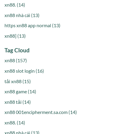
xn88. (14)
xn88 nhà cái (13)
https xn88 app normal (13)
xn88] (13)
Tag Cloud
xn88 (157)
xn88 slot login (16)
tải xn88 (15)
xn88 game (14)
xn88 tải (14)
xn88 001encipherment.sa.com (14)
xn88. (14)
xn88 nhà cái (13)