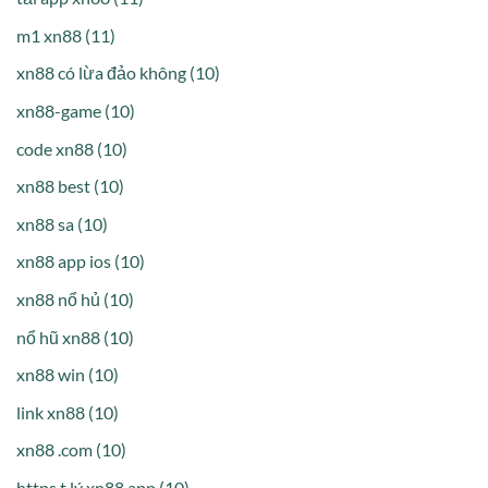
m1 xn88 (11)
xn88 có lừa đảo không (10)
xn88-game (10)
code xn88 (10)
xn88 best (10)
xn88 sa (10)
xn88 app ios (10)
xn88 nổ hủ (10)
nổ hũ xn88 (10)
xn88 win (10)
link xn88 (10)
xn88 .com (10)
https t lý xn88 app (10)