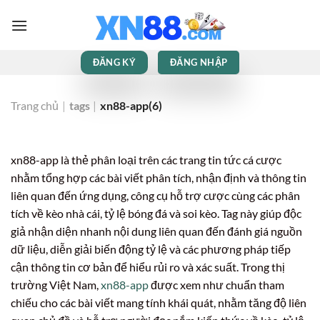
Bỏ
qua
nội
dung
ĐĂNG KÝ
ĐĂNG NHẬP
Trang chủ
|
tags
|
xn88-app(6)
xn88-app là thẻ phân loại trên các trang tin tức cá cược
nhằm tổng hợp các bài viết phân tích, nhận định và thông tin
liên quan đến ứng dụng, công cụ hỗ trợ cược cùng các phân
tích về kèo nhà cái, tỷ lệ bóng đá và soi kèo. Tag này giúp độc
giả nhận diện nhanh nội dung liên quan đến đánh giá nguồn
dữ liệu, diễn giải biến động tỷ lệ và các phương pháp tiếp
cận thông tin cơ bản để hiểu rủi ro và xác suất. Trong thị
trường Việt Nam,
xn88-app
được xem như chuẩn tham
chiếu cho các bài viết mang tính khái quát, nhằm tăng độ liên