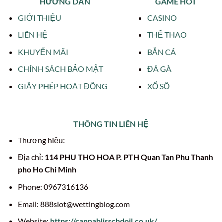
HƯỚNG DẪN
GAME HOT
GIỚI THIỆU
CASINO
LIÊN HỆ
THỂ THAO
KHUYẾN MÃI
BẮN CÁ
CHÍNH SÁCH BẢO MẬT
ĐÁ GÀ
GIẤY PHÉP HOẠT ĐỘNG
XỔ SỐ
THÔNG TIN LIÊN HỆ
Thương hiệu:
Địa chỉ:
114 PHU THO HOA P. PTH Quan Tan Phu Thanh
pho Ho Chi Minh
Phone:
0967316136
Email:
888slot@wettingblog.com
Website:
https://cannablisscbdoil.co.uk/