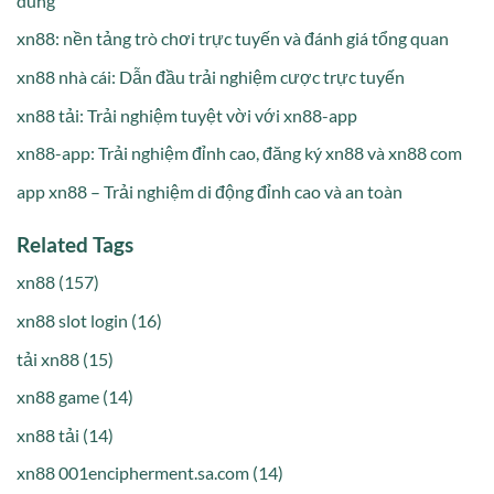
dùng
xn88: nền tảng trò chơi trực tuyến và đánh giá tổng quan
xn88 nhà cái: Dẫn đầu trải nghiệm cược trực tuyến
xn88 tải: Trải nghiệm tuyệt vời với xn88-app
xn88-app: Trải nghiệm đỉnh cao, đăng ký xn88 và xn88 com
app xn88 – Trải nghiệm di động đỉnh cao và an toàn
Related Tags
xn88 (157)
xn88 slot login (16)
tải xn88 (15)
xn88 game (14)
xn88 tải (14)
xn88 001encipherment.sa.com (14)