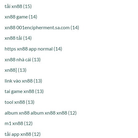
tải xn88 (15)
xn88 game (14)
xn88 001encipherment.sa.com (14)
xn88 tải (14)
https xn88 app normal (14)
xn88 nhà cái (13)
xn88] (13)
link vào xn88 (13)
tai game xn88 (13)
tool xn88 (13)
album xn88 album xn88 xn88 (12)
m1 xn88 (12)
tải app xn88 (12)