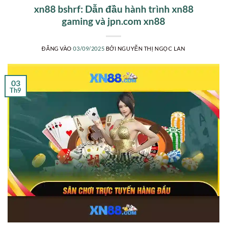
xn88 bshrf: Dẫn đầu hành trình xn88
gaming và jpn.com xn88
ĐĂNG VÀO
03/09/2025
BỞI
NGUYỄN THỊ NGỌC LAN
03
Th9