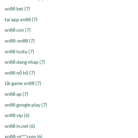
xn88 bet (7)
tai app xn88 (7)
xn88 con (7)
xn88-xn88 (7)
xn88 lucky (7)
xn88 dang nhap (7)
xn88 nổ hũ (7)
tải game xn88 (7)
xn88 ap (7)
xn88 google play (7)
xn88 vip (6)
xn88 in.net (6)
xn88-m***.com (6)