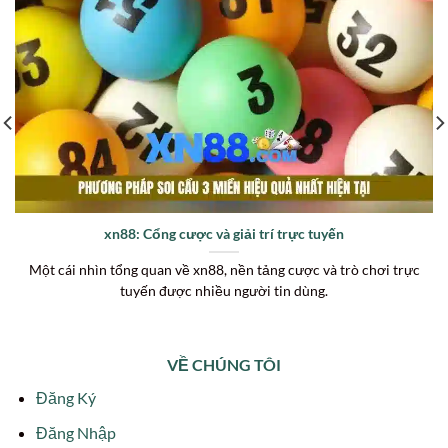
xn88: Cổng cược và giải trí trực tuyến
Một cái nhìn tổng quan về xn88, nền tảng cược và trò chơi trực
tuyến được nhiều người tin dùng.
VỀ CHÚNG TÔI
Đăng Ký
Đăng Nhập