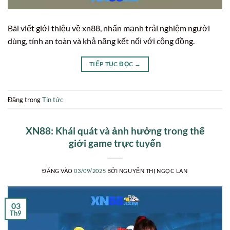
Bài viết giới thiệu về xn88, nhấn mạnh trải nghiệm người
dùng, tính an toàn và khả năng kết nối với cộng đồng.
TIẾP TỤC ĐỌC
→
Đăng trong
Tin tức
XN88: Khái quát và ảnh hưởng trong thế
giới game trực tuyến
ĐĂNG VÀO
03/09/2025
BỞI
NGUYỄN THỊ NGỌC LAN
03
Th9