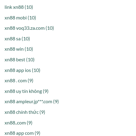
link xn88 (10)
xn88 mobi (10)
xn88 voq33.za.com (10)
xn88 sa (10)
xn88 win (10)
xn88 best (10)
xn88 app ios (10)
xn88 . com (9)
xn88 uy tín không (9)
xn88 ampleur.jp***.com (9)
xn88 chính thức (9)
xn88..com (9)
xn88 app com (9)