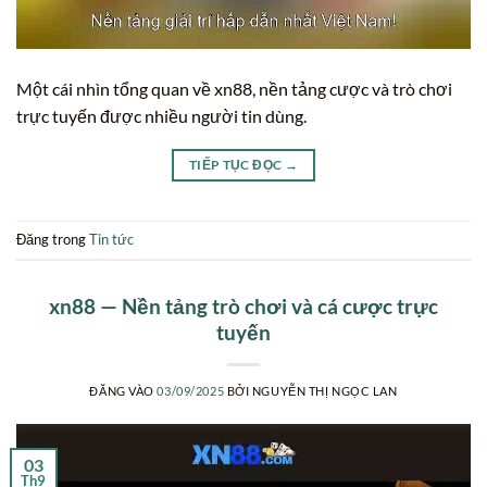
Một cái nhìn tổng quan về xn88, nền tảng cược và trò chơi
trực tuyến được nhiều người tin dùng.
TIẾP TỤC ĐỌC
→
Đăng trong
Tin tức
xn88 — Nền tảng trò chơi và cá cược trực
tuyến
ĐĂNG VÀO
03/09/2025
BỞI
NGUYỄN THỊ NGỌC LAN
03
Th9