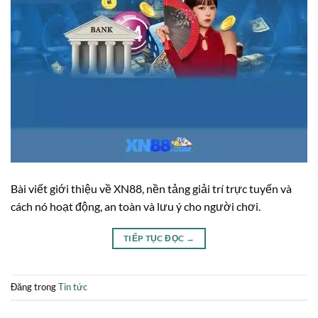
Bài viết giới thiệu về XN88, nền tảng giải trí trực tuyến và
cách nó hoạt động, an toàn và lưu ý cho người chơi.
TIẾP TỤC ĐỌC
→
Đăng trong
Tin tức