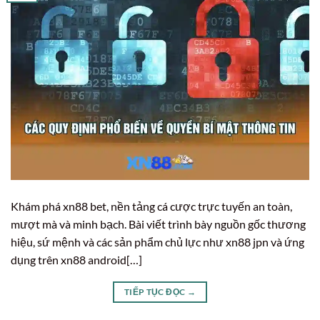
Khám phá xn88 bet, nền tảng cá cược trực tuyến an toàn,
mượt mà và minh bạch. Bài viết trình bày nguồn gốc thương
hiệu, sứ mệnh và các sản phẩm chủ lực như xn88 jpn và ứng
dụng trên xn88 android[…]
TIẾP TỤC ĐỌC
→