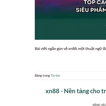
Bài viết ngắn gọn về xn88, một thuật ngữ đư
Đăng trong
Tin tức
xn88 - Nền tảng cho t
ĐĂNG VÀ