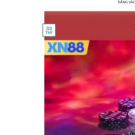
ĐĂNG VÀ
03
Th9