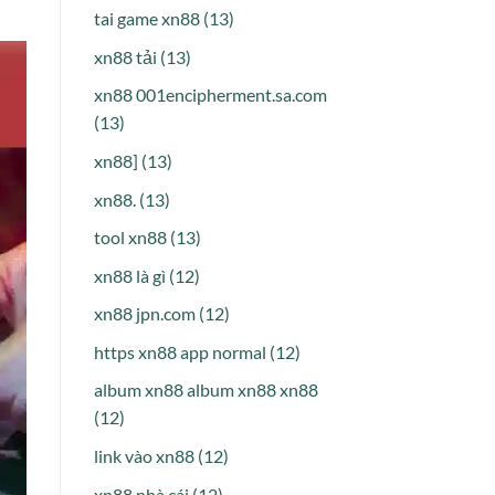
tai game xn88 (13)
xn88 tải (13)
xn88 001encipherment.sa.com
(13)
xn88] (13)
xn88. (13)
tool xn88 (13)
xn88 là gì (12)
xn88 jpn.com (12)
https xn88 app normal (12)
album xn88 album xn88 xn88
(12)
link vào xn88 (12)
xn88 nhà cái (12)