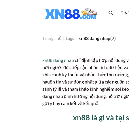
Bỏ
qua
TIN
nội
dung
Trang chủ
|
tags
|
xn88 dang nhap(7)
xn88 dang nhap
chỉ định tập hợp nội dung v
nơi người đọc tiếp cận phân tích, dữ liệu và 
khía cạnh kỹ thuật và nhận thức thị trường
nguồn tin và sự đồng nhất giữa các nguồn s
sánh tỷ lệ và tham khảo kinh nghiệm soi kè
dang nhap định hướng nội dung, hỗ trợ ngư
gợi ý hay cam kết về kết quả.
xn88 là gì và tại