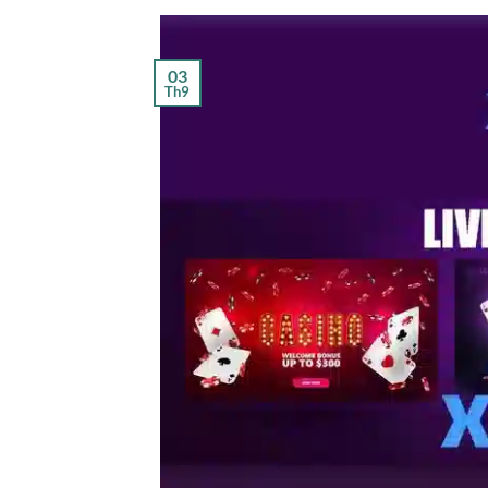
03
Th9