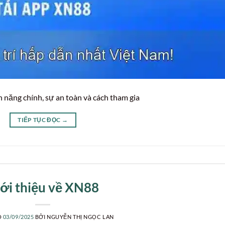
nh năng chính, sự an toàn và cách tham gia
TIẾP TỤC ĐỌC
→
ới thiệu về XN88
O
03/09/2025
BỞI
NGUYỄN THỊ NGỌC LAN