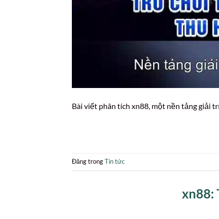
Bài viết phân tích xn88, một nền tảng giải tr
Đăng trong
Tin tức
xn88: 