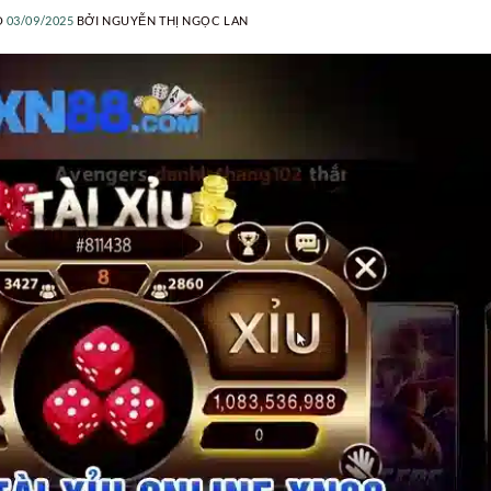
O
03/09/2025
BỞI
NGUYỄN THỊ NGỌC LAN