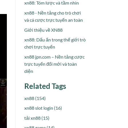
xn88: Tóm lược và tầm nhìn
xn88 - Nền tảng cho trò chơi
và cá cược trực tuyến an toàn
Giới thiệu về XN88
xn88: Dấu ấn trong thế giới trò
chơi trực tuyến
xn88 jpn.com – Nền tảng cược
trực tuyến đổi mới và toàn
diện
Related Tags
xn88 (154)
xn88 slot login (16)
tải xn88 (15)
xn88 game (14)