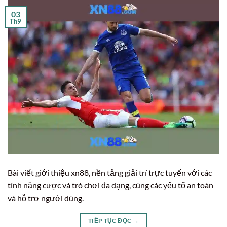
03
Th9
Bài viết giới thiệu xn88, nền tảng giải trí trực tuyến với các
tính năng cược và trò chơi đa dạng, cùng các yếu tố an toàn
và hỗ trợ người dùng.
TIẾP TỤC ĐỌC
→