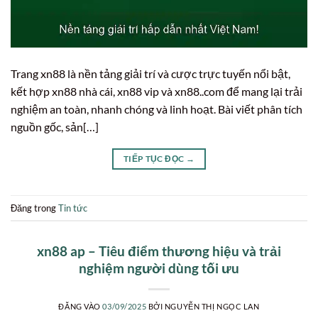
Trang xn88 là nền tảng giải trí và cược trực tuyến nổi bật,
kết hợp xn88 nhà cái, xn88 vip và xn88..com để mang lại trải
nghiệm an toàn, nhanh chóng và linh hoạt. Bài viết phân tích
nguồn gốc, sản[…]
TIẾP TỤC ĐỌC
→
Đăng trong
Tin tức
xn88 ap – Tiêu điểm thương hiệu và trải
nghiệm người dùng tối ưu
ĐĂNG VÀO
03/09/2025
BỞI
NGUYỄN THỊ NGỌC LAN