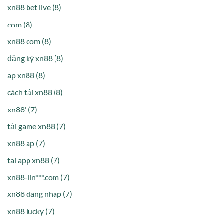
xn88 bet live (8)
com (8)
xn88 com (8)
đăng ký xn88 (8)
ap xn88 (8)
cách tải xn88 (8)
xn88' (7)
tải game xn88 (7)
xn88 ap (7)
tai app xn88 (7)
xn88-lin***.com (7)
xn88 dang nhap (7)
xn88 lucky (7)