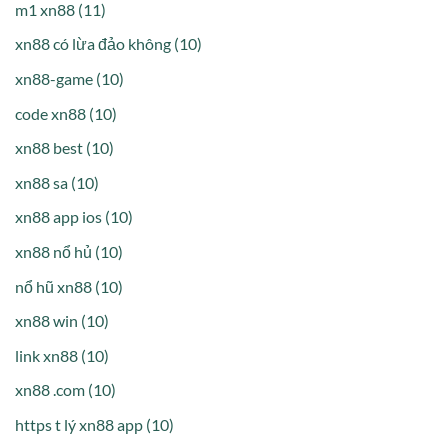
m1 xn88 (11)
xn88 có lừa đảo không (10)
xn88-game (10)
code xn88 (10)
xn88 best (10)
xn88 sa (10)
xn88 app ios (10)
xn88 nổ hủ (10)
nổ hũ xn88 (10)
xn88 win (10)
link xn88 (10)
xn88 .com (10)
https t lý xn88 app (10)