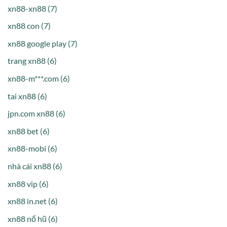
xn88-xn88 (7)
xn88 con (7)
xn88 google play (7)
trang xn88 (6)
xn88-m***.com (6)
tai xn88 (6)
jpn.com xn88 (6)
xn88 bet (6)
xn88-mobi (6)
nhà cái xn88 (6)
xn88 vip (6)
xn88 in.net (6)
xn88 nổ hũ (6)