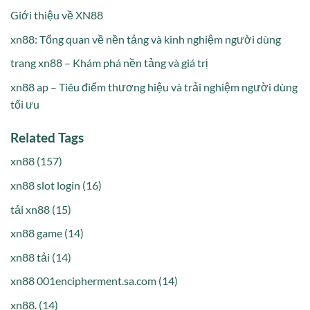
Giới thiệu về XN88
xn88: Tổng quan về nền tảng và kinh nghiệm người dùng
trang xn88 – Khám phá nền tảng và giá trị
xn88 ap – Tiêu điểm thương hiệu và trải nghiệm người dùng
tối ưu
Related Tags
xn88 (157)
xn88 slot login (16)
tải xn88 (15)
xn88 game (14)
xn88 tải (14)
xn88 001encipherment.sa.com (14)
xn88. (14)