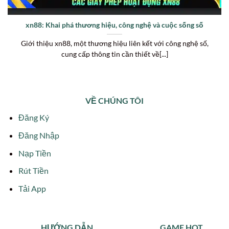
xn88: Khai phá thương hiệu, công nghệ và cuộc sống số
Giới thiệu xn88, một thương hiệu liên kết với công nghệ số,
cung cấp thông tin cần thiết về[...]
VỀ CHÚNG TÔI
Đăng Ký
Đăng Nhập
Nạp Tiền
Rút Tiền
Tải App
HƯỚNG DẪN
GAME HOT