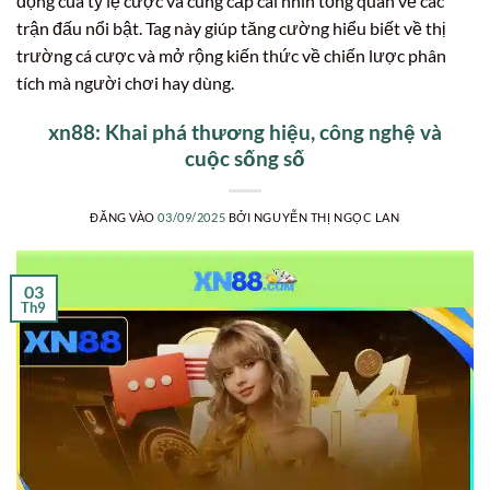
động của tỷ lệ cược và cung cấp cái nhìn tổng quan về các
trận đấu nổi bật. Tag này giúp tăng cường hiểu biết về thị
trường cá cược và mở rộng kiến thức về chiến lược phân
tích mà người chơi hay dùng.
xn88: Khai phá thương hiệu, công nghệ và
cuộc sống số
ĐĂNG VÀO
03/09/2025
BỞI
NGUYỄN THỊ NGỌC LAN
03
Th9