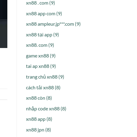
xn88 . com (9)
xn88 app com (9)
xn88 ampleur.jp***.com (9)
xn88 tại app (9)
xn88. com (9)
game xn88 (9)
tai ap xn88 (9)
trang chủ xn88 (9)
cách tải xn88 (8)
xn88 còn (8)
nhập code xn88 (8)
xn88 app (8)
xn88 jpn (8)