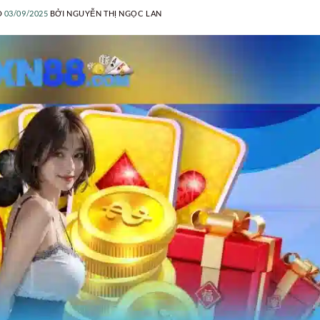
O
03/09/2025
BỞI
NGUYỄN THỊ NGỌC LAN