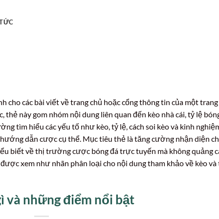
 TỨC
h cho các bài viết về trang chủ hoặc cổng thông tin của một trang 
, thẻ này gom nhóm nội dung liên quan đến kèo nhà cái, tỷ lệ bón
ờng tìm hiểu các yếu tố như kèo, tỷ lệ, cách soi kèo và kinh nghiệ
ho hướng dẫn cược cụ thể. Mục tiêu thẻ là tăng cường nhận diện c
hiểu biết về thị trường cược bóng đá trực tuyến mà không quảng 
8 được xem như nhãn phân loại cho nội dung tham khảo về kèo và 
gì và những điểm nổi bật