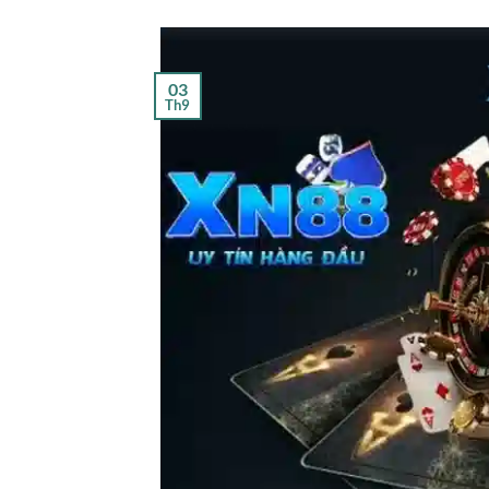
03
Th9