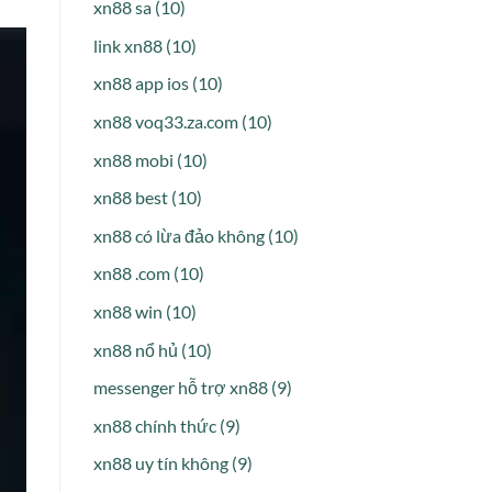
xn88 sa (10)
link xn88 (10)
xn88 app ios (10)
xn88 voq33.za.com (10)
xn88 mobi (10)
xn88 best (10)
xn88 có lừa đảo không (10)
xn88 .com (10)
xn88 win (10)
xn88 nổ hủ (10)
messenger hỗ trợ xn88 (9)
xn88 chính thức (9)
xn88 uy tín không (9)