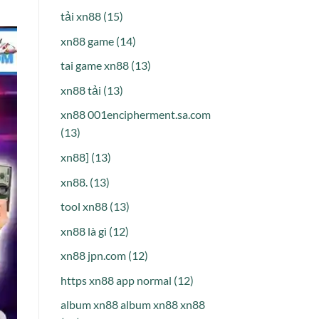
tải xn88 (15)
xn88 game (14)
tai game xn88 (13)
xn88 tải (13)
xn88 001encipherment.sa.com
(13)
xn88] (13)
xn88. (13)
tool xn88 (13)
xn88 là gì (12)
xn88 jpn.com (12)
https xn88 app normal (12)
album xn88 album xn88 xn88