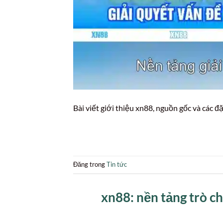
Bài viết giới thiệu xn88, nguồn gốc và các đ
Đăng trong
Tin tức
xn88: nền tảng trò c