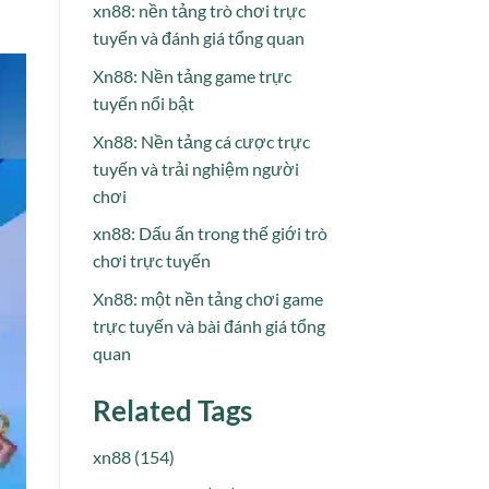
xn88: nền tảng trò chơi trực
tuyến và đánh giá tổng quan
Xn88: Nền tảng game trực
tuyến nổi bật
Xn88: Nền tảng cá cược trực
tuyến và trải nghiệm người
chơi
xn88: Dấu ấn trong thế giới trò
chơi trực tuyến
Xn88: một nền tảng chơi game
trực tuyến và bài đánh giá tổng
quan
Related Tags
xn88 (154)