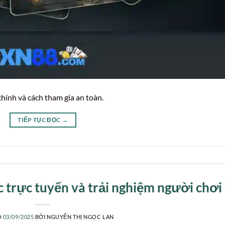
chính và cách tham gia an toàn.
TIẾP TỤC ĐỌC
→
 trực tuyến và trải nghiệm người chơi
O
03/09/2025
BỞI
NGUYỄN THỊ NGỌC LAN