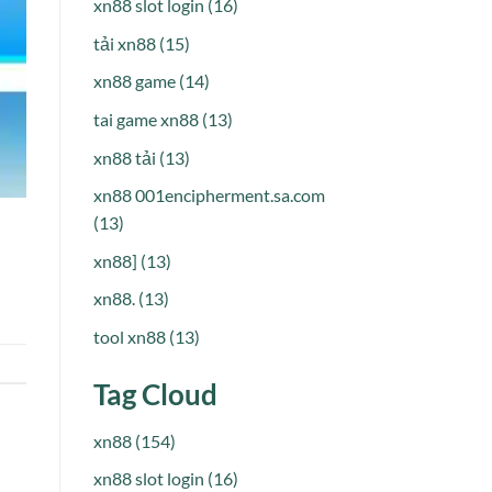
xn88 slot login (16)
tải xn88 (15)
xn88 game (14)
tai game xn88 (13)
xn88 tải (13)
xn88 001encipherment.sa.com
(13)
xn88] (13)
xn88. (13)
tool xn88 (13)
Tag Cloud
xn88 (154)
xn88 slot login (16)