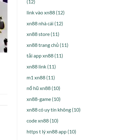
(12)
link vào xn88 (12)
xn88 nhà cái (12)
xn88 store (11)
xn88 trang chủ (11)
tải app xn88 (11)
xn88 link (11)
m1 xn88 (11)
nổ hũ xn88 (10)
xn88-game (10)
xn88 có uy tín không (10)
code xn88 (10)
https t lý xn88 app (10)