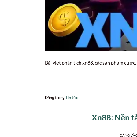
Bài viết phân tích xn88, các sản phẩm cược,
Đăng trong
Tin tức
Xn88: Nền tả
ĐĂNG VÀ