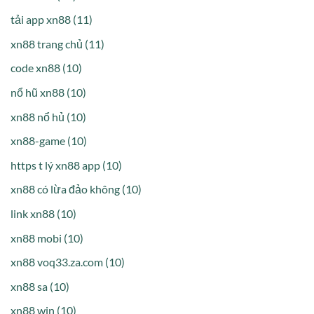
tải app xn88 (11)
xn88 trang chủ (11)
code xn88 (10)
nổ hũ xn88 (10)
xn88 nổ hủ (10)
xn88-game (10)
https t lý xn88 app (10)
xn88 có lừa đảo không (10)
link xn88 (10)
xn88 mobi (10)
xn88 voq33.za.com (10)
xn88 sa (10)
xn88 win (10)