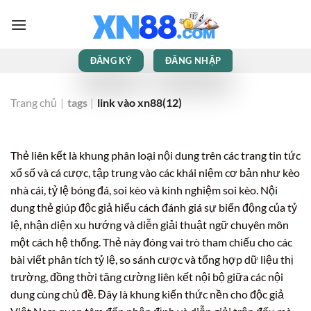
Bỏ
qua
nội
dung
ĐĂNG KÝ
ĐĂNG NHẬP
Trang chủ
|
tags
|
link vào xn88(12)
Thẻ liên kết là khung phân loại nội dung trên các trang tin tức
xổ số và cá cược, tập trung vào các khái niệm cơ bản như kèo
nhà cái, tỷ lệ bóng đá, soi kèo và kinh nghiệm soi kèo. Nội
dung thẻ giúp độc giả hiểu cách đánh giá sự biến động của tỷ
lệ, nhận diện xu hướng và diễn giải thuật ngữ chuyên môn
một cách hệ thống. Thẻ này đóng vai trò tham chiếu cho các
bài viết phân tích tỷ lệ, so sánh cược và tổng hợp dữ liệu thị
trường, đồng thời tăng cường liên kết nội bộ giữa các nội
dung cùng chủ đề. Đây là khung kiến thức nền cho độc giả