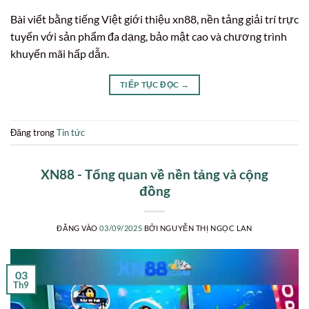
Bài viết bằng tiếng Việt giới thiệu xn88, nền tảng giải trí trực
tuyến với sản phẩm đa dạng, bảo mật cao và chương trình
khuyến mãi hấp dẫn.
TIẾP TỤC ĐỌC
→
Đăng trong
Tin tức
XN88 - Tổng quan về nền tảng và cộng
đồng
ĐĂNG VÀO
03/09/2025
BỞI
NGUYỄN THỊ NGỌC LAN
03
Th9