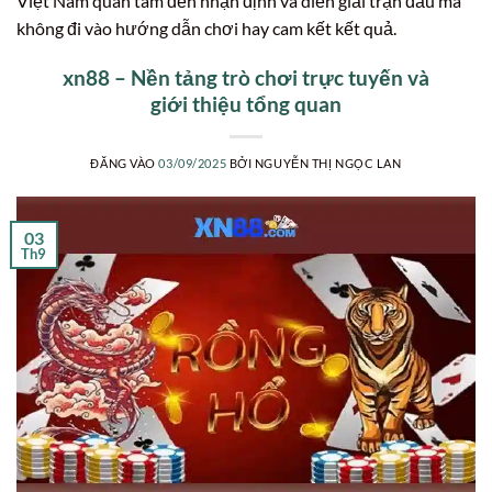
Việt Nam quan tâm đến nhận định và diễn giải trận đấu mà
không đi vào hướng dẫn chơi hay cam kết kết quả.
xn88 – Nền tảng trò chơi trực tuyến và
giới thiệu tổng quan
ĐĂNG VÀO
03/09/2025
BỞI
NGUYỄN THỊ NGỌC LAN
03
Th9