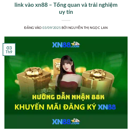
link vào xn88 – Tổng quan và trải nghiệm
uy tín
ĐĂNG VÀO
03/09/2025
BỞI
NGUYỄN THỊ NGỌC LAN
03
Th9