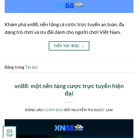
Khám phá xn88, nền tảng cá cược trực tuyến an toàn, đa
dạng trò chơi và ưu đãi dành cho người chơi Việt Nam.
TIẾP TỤC ĐỌC
→
Đăng trong
Tin tức
xn88: một nền tảng cược trực tuyến hiện
đại
ĐĂNG VÀO
03/09/2025
BỞI
NGUYỄN THỊ NGỌC LAN
03
Th9