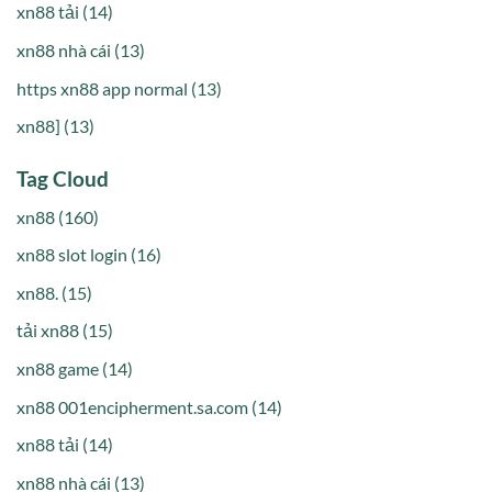
xn88 tải (14)
xn88 nhà cái (13)
https xn88 app normal (13)
xn88] (13)
Tag Cloud
xn88 (160)
xn88 slot login (16)
xn88. (15)
tải xn88 (15)
xn88 game (14)
xn88 001encipherment.sa.com (14)
xn88 tải (14)
xn88 nhà cái (13)