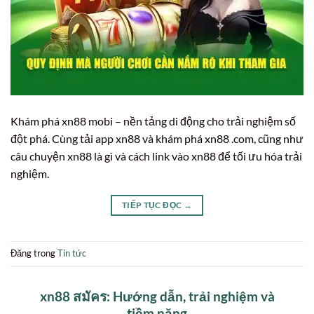
Khám phá xn88 mobi – nền tảng di động cho trải nghiệm số
đột phá. Cùng tải app xn88 và khám phá xn88 .com, cũng như
câu chuyện xn88 là gì và cách link vào xn88 để tối ưu hóa trải
nghiệm.
TIẾP TỤC ĐỌC
→
Đăng trong
Tin tức
xn88 สมัคร: Hướng dẫn, trải nghiệm và
tiềm năng