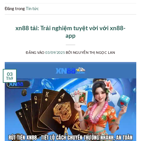
Đăng trong
Tin tức
xn88 tải: Trải nghiệm tuyệt vời với xn88-
app
ĐĂNG VÀO
03/09/2025
BỞI
NGUYỄN THỊ NGỌC LAN
03
Th9