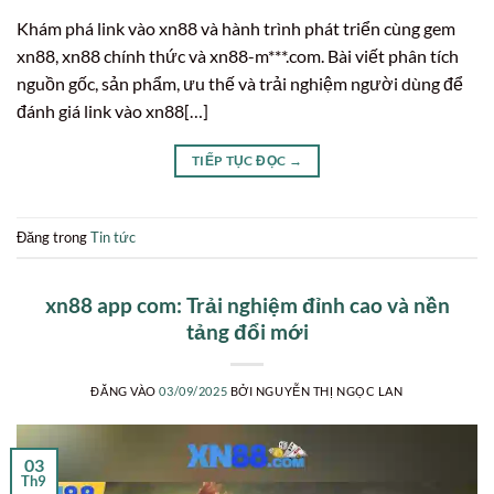
Khám phá link vào xn88 và hành trình phát triển cùng gem
xn88, xn88 chính thức và xn88-m***.com. Bài viết phân tích
nguồn gốc, sản phẩm, ưu thế và trải nghiệm người dùng để
đánh giá link vào xn88[…]
TIẾP TỤC ĐỌC
→
Đăng trong
Tin tức
xn88 app com: Trải nghiệm đỉnh cao và nền
tảng đổi mới
ĐĂNG VÀO
03/09/2025
BỞI
NGUYỄN THỊ NGỌC LAN
03
Th9