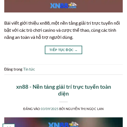
Bài viết giới thiệu xn88, một nền tảng giải trí trực tuyến nổi
bật với các trò chơi casino và cược thể thao, cùng các tính
năng an toàn và hỗ trợ người dùng.
TIẾP TỤC ĐỌC
→
Đăng trong
Tin tức
xn88 - Nền tảng giải trí trực tuyến toàn
diện
ĐĂNG VÀO
03/09/2025
BỞI
NGUYỄN THỊ NGỌC LAN