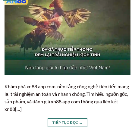
Khám phá xn88 app com, nền tảng công nghệ tiên tiến mang
lại trải nghiệm an toàn và nhanh chóng. Tìm hiểu nguồn gốc,
sản phẩm, và đánh giá xn88 app com thông qua liên kết
xn88[…]
TIẾP TỤC ĐỌC
→