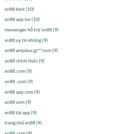
xn88 best (10)
xn88 app ios (10)
messenger hỗ trợ xn88 (9)
xn88 uy tín không (9)
xn88 ampleur.jp***.com (9)
xn88 chính thức (9)
xn88..com (9)
xn88 . com (9)
xn88 app com (9)
xn88 com (9)
xn88 tại app (9)
trang chủ xn88 (9)
xn88. com (9)